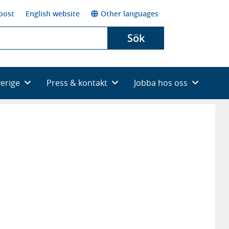
post
English website
Other languages
Sök
verige
Press & kontakt
Jobba hos oss