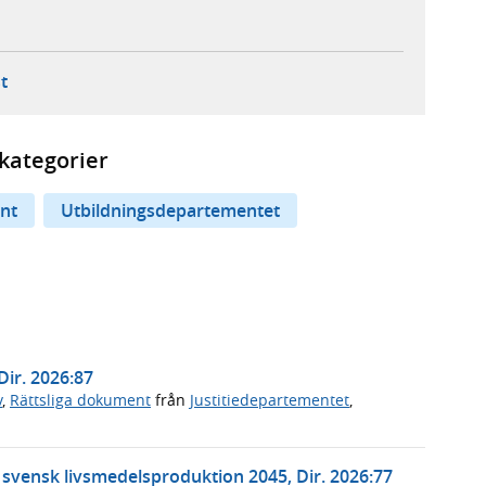
ebbplats,
ern webbplats,
 ny flik, extern webbplats,
- öppnar din e-postklient,
t
kategorier
nt
Utbildningsdepartementet
Dir. 2026:87
v
,
Rättsliga dokument
från
Justitiedepartementet
,
t svensk livsmedelsproduktion 2045, Dir. 2026:77