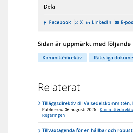
Dela
- öppnas i ny flik, extern w
- öppnas i ny flik, ext
- öppnas i
Facebook
X
LinkedIn
E-pos
Sidan är uppmärkt med följande 
Kommittédirektiv
Rättsliga dokume
Relaterat
Tilläggsdirektiv till Valsedelskommittén, 
Publicerad
06 augusti 2026
·
Kommittédirekti
Regeringen
Tillväxtagenda för en hållbar och robus