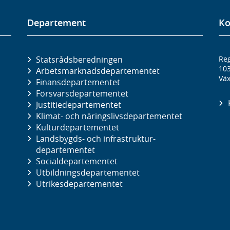
Departement
Ko
Statsrådsberedningen
Reg
10
Arbetsmarknads­departementet
Väx
Finans­departementet
Försvars­departementet
Justitie­departementet
Klimat- och näringslivs­departementet
Kultur­departementet
Landsbygds- och infrastruktur­
departementet
Social­departementet
Utbildnings­departementet
Utrikes­departementet