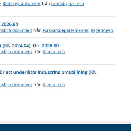
v
,
Rättsliga dokument
från
Landsbygds- och
. 2026:84
ttsliga dokument
från
Försvarsdepartementet
,
Regeringen
t (KN 2024:04), Dir. 2026:80
ttsliga dokument
från
Klimat- och
 för att underlätta industrins omställning (KN
ttsliga dokument
från
Klimat- och