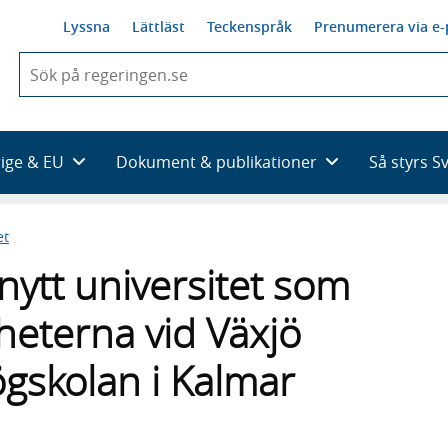
Lyssna
Lättläst
Teckenspråk
Prenumerera via e-
När
du
börjar
skriva
så
rige & EU
Dokument & publikationer
Så styrs S
framträder
en
lista
et
med
sökförslag
 nytt universitet som
eterna vid Växjö
ögskolan i Kalmar