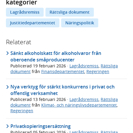
kategorier
Lagrådsremiss
Rättsliga dokument
Justitiedepartementet
Näringspolitik
Relaterat
Sänkt alkoholskatt för alkoholvaror från
oberoende småproducenter
Publicerad
19 februari 2026
·
Lagrådsremiss
,
Rättsliga
dokument
från
Finansdepartementet
,
Regeringen
Nya verktyg för stärkt konkurrens i privat och
offentlig verksamhet
Publicerad
13 februari 2026
·
Lagrådsremiss
,
Rättsliga
dokument
från
Klimat- och näringslivsdepartementet
,
Regeringen
Privatkopieringsersättning
Publicerad
05 februari 2026
·
Lagrådsremiss
,
Rättsliga