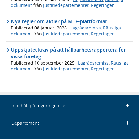
dokument
från
Justitiedepartementet
,
Regeringen
Nya regler om aktier på MTF-plattformar
Publicerad
08 januari 2026
·
Lagrådsremiss
,
Rättsliga
dokument
från
Justitiedepartementet
,
Regeringen
Uppskjutet krav på att hållbarhetsrapportera för
vissa företag
Publicerad
10 september 2025
·
Lagrådsremiss
,
Rättsliga
dokument
från
Justitiedepartementet
,
Regeringen
Innehåll på regeringen.se
Departement