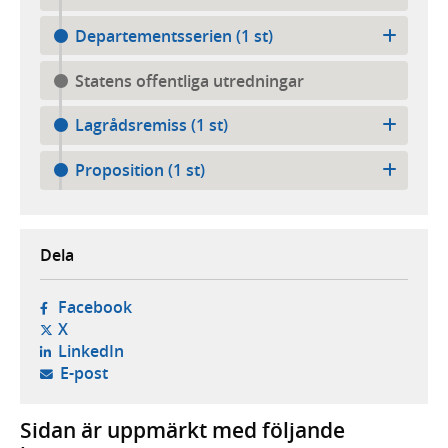
Departementsserien (1 st)
Statens offentliga utredningar
Lagrådsremiss (1 st)
Proposition (1 st)
Dela
- öppnas i ny flik, extern webbplats,
Facebook
- öppnas i ny flik, extern webbplats,
X
- öppnas i ny flik, extern webbplats,
LinkedIn
- öppnar din e-postklient,
E-post
Sidan är uppmärkt med följande