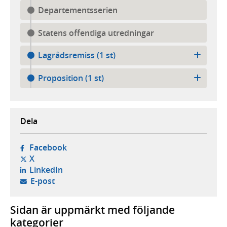
Departementsserien
Statens offentliga utredningar
Lagrådsremiss (1 st)
Proposition (1 st)
Dela
- öppnas i ny flik, extern webbplats,
Facebook
- öppnas i ny flik, extern webbplats,
X
- öppnas i ny flik, extern webbplats,
LinkedIn
- öppnar din e-postklient,
E-post
Sidan är uppmärkt med följande
kategorier