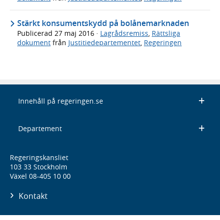
Stärkt konsumentskydd på bolånemarknaden
Publicerad
27 maj 2016
·
Lagrådsremiss
,
Rättsliga
dokument
från
Justitiedepartementet
,
Regeringen
Innehåll på regeringen.se
Departement
Regeringskansliet
103 33 Stockholm
Växel 08-405 10 00
Kontakt