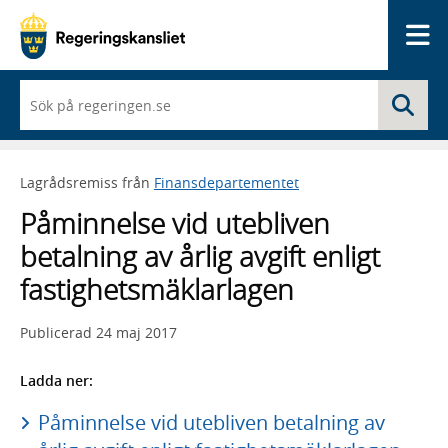
Me
När
Sö
du
börjar
skriva
så
Lagrådsremiss från
Finansdepartementet
framträder
en
Påminnelse vid utebliven
lista
med
betalning av årlig avgift enligt
sökförslag
fastighetsmäklarlagen
Publicerad
24 maj 2017
Ladda ner:
Påminnelse vid utebliven betalning av