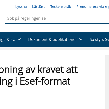
Lyssna
Lättläst
Teckenspråk
Prenumerera via e-
När
du
börjar
skriva
så
rige & EU
Dokument & publikationer
Så styrs S
framträder
en
lista
med
sökförslag
ning av kravet att
ing i Esef-format