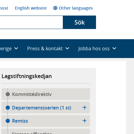
post
English website
Other languages
Sök
verige
Press & kontakt
Jobba hos oss
Lagstiftningskedjan
Kommittédirektiv
Departementsserien (1 st)
Remiss