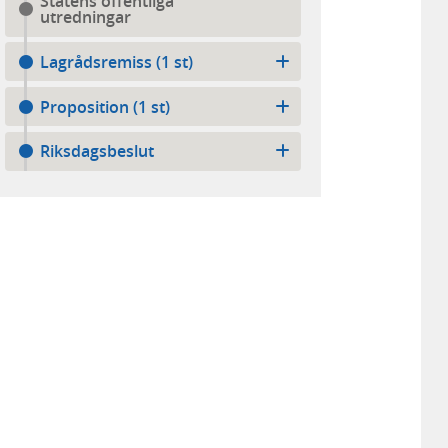
Statens offentliga
utredningar
Lagrådsremiss (1 st)
Proposition (1 st)
Riksdagsbeslut