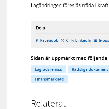
Lagändringen föreslås träda i kraf
Dela
- öppnas i ny flik, extern w
- öppnas i ny flik, ext
- öppnas i
Facebook
X
LinkedIn
E-pos
Sidan är uppmärkt med följande 
Lagrådsremiss
Rättsliga dokument
Finansmarknad
Relaterat