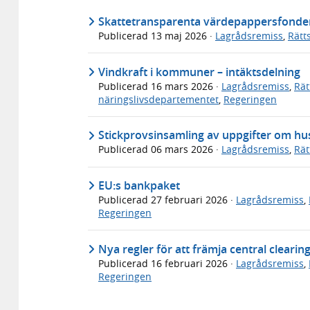
Skattetransparenta värdepappersfonder f
Publicerad
13 maj 2026
·
Lagrådsremiss
,
Rätt
Vindkraft i kommuner – intäktsdelning
Publicerad
16 mars 2026
·
Lagrådsremiss
,
Rät
näringslivsdepartementet
,
Regeringen
Stickprovsinsamling av uppgifter om hu
Publicerad
06 mars 2026
·
Lagrådsremiss
,
Rät
EU:s bankpaket
Publicerad
27 februari 2026
·
Lagrådsremiss
,
Regeringen
Nya regler för att främja central clearin
Publicerad
16 februari 2026
·
Lagrådsremiss
,
Regeringen