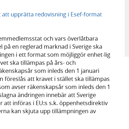
 att upprätta redovisning i Esef-format
emmedlemsstat och vars överlåtbara
l på en reglerad marknad i Sverige ska
ngen i ett format som möjliggör enhet-lig
avet ska tillämpas på års- och
äkenskapsår som inleds den 1 januari
 föreslås att kravet i stället ska tillämpas
 som avser räkenskapsår som inleds den 1
eslagna ändringen innebär att Sverige
att införas i EU:s s.k. öppenhetsdirektiv
rna kan skjuta upp tillämpningen av