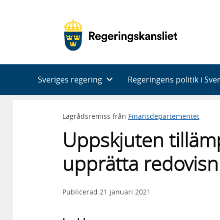
Huvudnavigering
Sveriges regering
Regeringens politik i Sve
Lagrådsremiss från
Finansdepartementet
Uppskjuten tillämp
upprätta redovisn
Publicerad
21 januari 2021