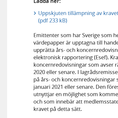
Ladda ner:
Uppskjuten tillämpning av kravet
(pdf 233 kB)
Emittenter som har Sverige som h
värdepapper är upptagna till hande
upprätta års- och koncernredovisni
elektronisk rapportering (Esef). Kr
koncernredovisningar som avser r
2020 eller senare. I lagrådsremissen
på års- och koncernredovisningar
januari 2021 eller senare. Den för
utnyttjar en möjlighet som kommer 
och som innebär att medlemsstate
kravet på detta sätt.