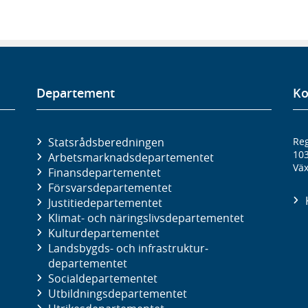
Departement
Ko
Statsrådsberedningen
Reg
10
Arbetsmarknads­departementet
Väx
Finans­departementet
Försvars­departementet
Justitie­departementet
Klimat- och näringslivs­departementet
Kultur­departementet
Landsbygds- och infrastruktur­
departementet
Social­departementet
Utbildnings­departementet