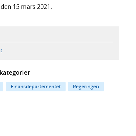
t den 15 mars 2021.
ebbplats,
ern webbplats,
 ny flik, extern webbplats,
- öppnar din e-postklient,
t
kategorier
Finansdepartementet
Regeringen