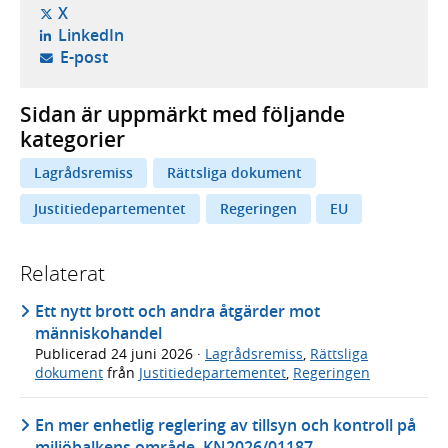
- öppnas i ny flik, extern webbplats,
X
- öppnas i ny flik, extern webbplats,
LinkedIn
- öppnar din e-postklient,
E-post
Sidan är uppmärkt med följande
kategorier
Lagrådsremiss
Rättsliga dokument
Justitiedepartementet
Regeringen
EU
Relaterat
Ett nytt brott och andra åtgärder mot
människohandel
Publicerad
24 juni 2026
·
Lagrådsremiss
,
Rättsliga
dokument
från
Justitiedepartementet
,
Regeringen
En mer enhetlig reglering av tillsyn och kontroll på
miljöbalkens område, KN2026/01187