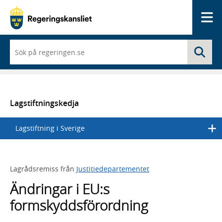
Me
När
Sö
du
börjar
skriva
så
framträder
en
Lagstiftningskedja
lista
med
Lagstiftning i Sverige
sökförslag
Lagrådsremiss från
Justitiedepartementet
Ändringar i EU:s
formskyddsförordning