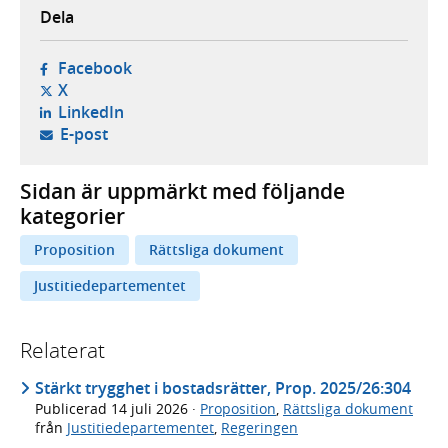
Dela
- öppnas i ny flik, extern webbplats,
Facebook
- öppnas i ny flik, extern webbplats,
X
- öppnas i ny flik, extern webbplats,
LinkedIn
- öppnar din e-postklient,
E-post
Sidan är uppmärkt med följande
kategorier
Proposition
Rättsliga dokument
Justitiedepartementet
Relaterat
Stärkt trygghet i bostadsrätter, Prop. 2025/26:304
Publicerad
14 juli 2026
·
Proposition
,
Rättsliga dokument
från
Justitiedepartementet
,
Regeringen