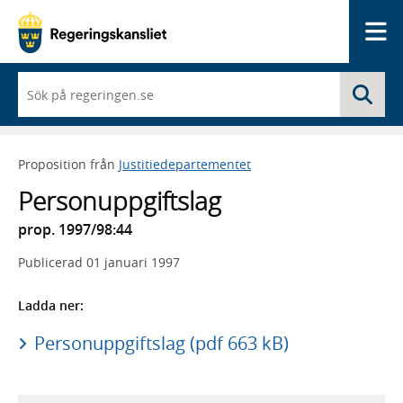
Me
När
Sö
du
börjar
skriva
så
Proposition från
Justitiedepartementet
framträder
en
Personuppgiftslag
lista
med
prop. 1997/98:44
sökförslag
Publicerad
01 januari 1997
Ladda ner:
Personuppgiftslag (pdf 663 kB)