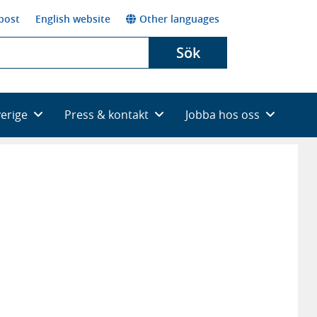
post
English website
Other languages
Sök
verige
Press & kontakt
Jobba hos oss