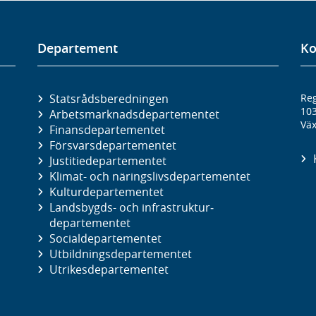
Departement
Ko
Statsrådsberedningen
Reg
10
Arbetsmarknads­departementet
Väx
Finans­departementet
Försvars­departementet
Justitie­departementet
Klimat- och näringslivs­departementet
Kultur­departementet
Landsbygds- och infrastruktur­
departementet
Social­departementet
Utbildnings­departementet
Utrikes­departementet