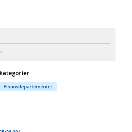
ebbplats,
ern webbplats,
 ny flik, extern webbplats,
- öppnar din e-postklient,
t
kategorier
Finansdepartementet
025/26:304