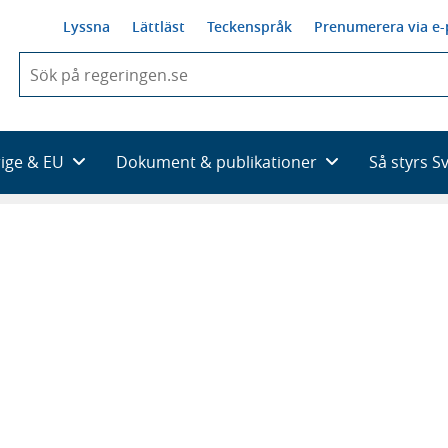
Lyssna
Lättläst
Teckenspråk
Prenumerera via e-
När
du
börjar
skriva
så
rige & EU
Dokument & publikationer
Så styrs S
framträder
en
lista
med
sökförslag