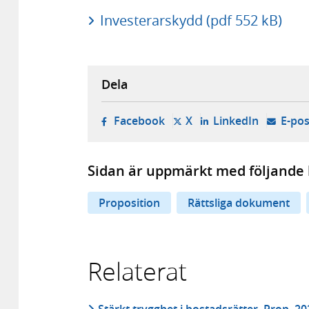
Investerarskydd (pdf 552 kB)
Dela
- öppnas i ny flik, extern w
- öppnas i ny flik, ext
- öppnas i
Facebook
X
LinkedIn
E-pos
Sidan är uppmärkt med följande 
Proposition
Rättsliga dokument
Relaterat
Stärkt trygghet i bostadsrätter, Prop. 2