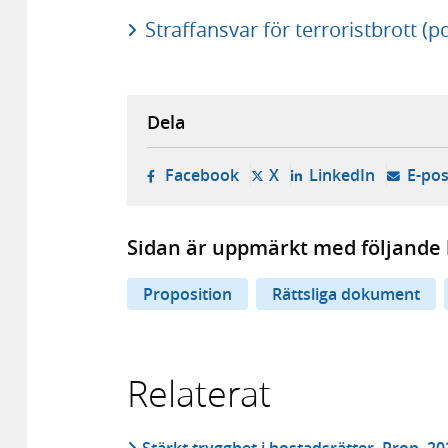
Straffansvar för terroristbrott (p
Dela
- öppnas i ny flik, extern w
- öppnas i ny flik, ext
- öppnas i
Facebook
X
LinkedIn
E-pos
Sidan är uppmärkt med följande 
Proposition
Rättsliga dokument
Relaterat
Stärkt trygghet i bostadsrätter, Prop. 2