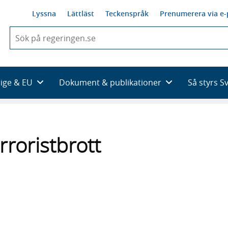
Lyssna
Lättläst
Teckenspråk
Prenumerera via e-
När
du
börjar
skriva
så
rige & EU
Dokument & publikationer
Så styrs S
framträder
en
lista
med
sökförslag
rroristbrott