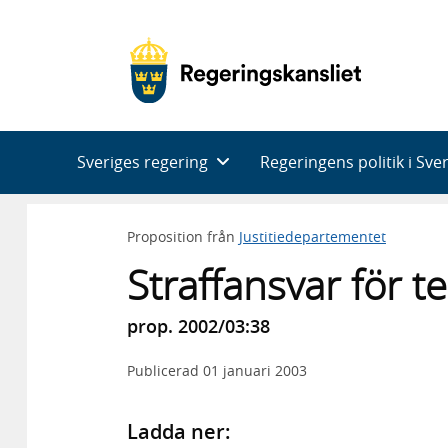
Huvudnavigering
Sveriges regering
Regeringens politik i Sve
Proposition från
Justitiedepartementet
Straffansvar för te
prop. 2002/03:38
Publicerad
01 januari 2003
Ladda ner: