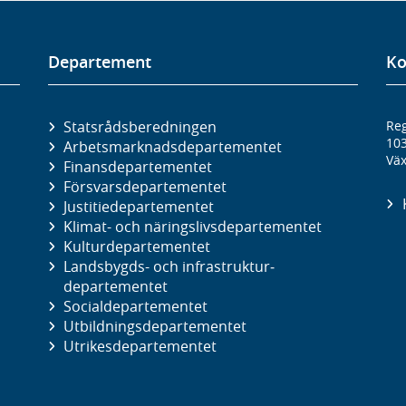
Departement
Ko
Statsrådsberedningen
Reg
10
Arbetsmarknads­departementet
Väx
Finans­departementet
Försvars­departementet
Justitie­departementet
Klimat- och näringslivs­departementet
Kultur­departementet
Landsbygds- och infrastruktur­
departementet
Social­departementet
Utbildnings­departementet
Utrikes­departementet