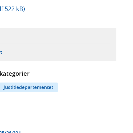
df 522 kB)
ebbplats,
ern webbplats,
 ny flik, extern webbplats,
- öppnar din e-postklient,
t
kategorier
Justitiedepartementet
025/26:304