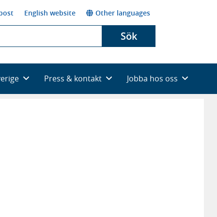
post
English website
Other languages
Sök
verige
Press & kontakt
Jobba hos oss