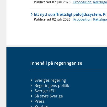
Publicerad
07 juli 2026
·
Proposition
,
Rättslig
Ett nytt straffrättsligt påföljdssystem, 
Publicerad
02 juli 2026
·
Proposition
,
Rättslig
Innehåll på regeringen.se
Sveriges regering
Regeringens politik
Sverige i EU
Så styrs Sverige
Press
Kontakt