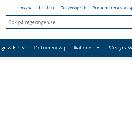
Lyssna
Lättläst
Teckenspråk
Prenumerera via e-
När
du
börjar
skriva
så
rige & EU
Dokument & publikationer
Så styrs S
framträder
en
lista
med
sökförslag