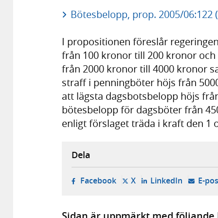
Bötesbelopp, prop. 2005/06:122 (
I propositionen föreslår regeringe
från 100 kronor till 200 kronor oc
från 2000 kronor till 4000 kronor
straff i penningböter höjs från 500
att lägsta dagsbotsbelopp höjs frå
bötesbelopp för dagsböter från 450
enligt förslaget träda i kraft den 1
Dela
- öppnas i ny flik, extern w
- öppnas i ny flik, ext
- öppnas i
Facebook
X
LinkedIn
E-pos
Sidan är uppmärkt med följande 