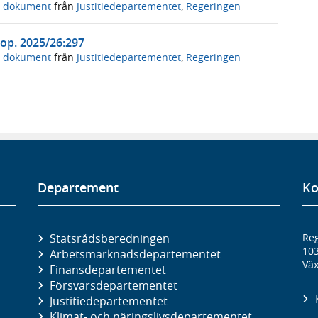
a dokument
från
Justitiedepartementet
,
Regeringen
Prop. 2025/26:297
a dokument
från
Justitiedepartementet
,
Regeringen
Departement
Ko
Statsrådsberedningen
Reg
10
Arbetsmarknads­departementet
Väx
Finans­departementet
Försvars­departementet
Justitie­departementet
Klimat- och näringslivs­departementet