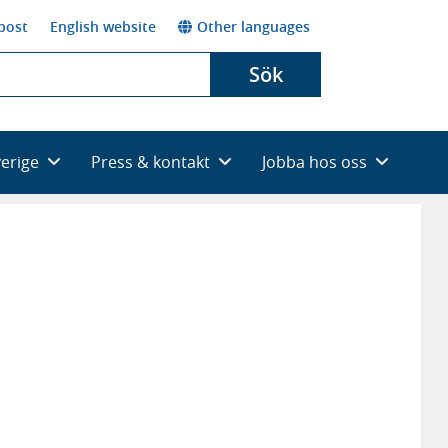
post
English website
Other languages
Sök
verige
Press & kontakt
Jobba hos oss