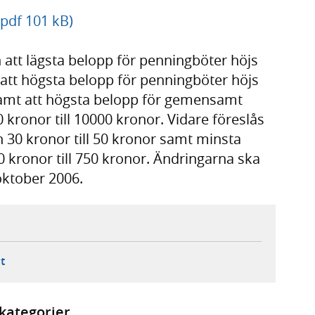
pdf 101 kB)
n att lägsta belopp för penningböter höjs
h att högsta belopp för penningböter höjs
 samt att högsta belopp för gemensamt
0 kronor till 10000 kronor. Vidare föreslås
n 30 kronor till 50 kronor samt minsta
 kronor till 750 kronor. Ändringarna ska
 oktober 2006.
ebbplats,
ern webbplats,
 ny flik, extern webbplats,
- öppnar din e-postklient,
t
kategorier