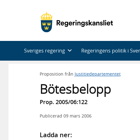
Huvudnavigering
Sveriges regering
Regeringens politik i Sve
Proposition från
Justitiedepartementet
Bötesbelopp
Prop. 2005/06:122
Publicerad
09 mars 2006
Ladda ner: