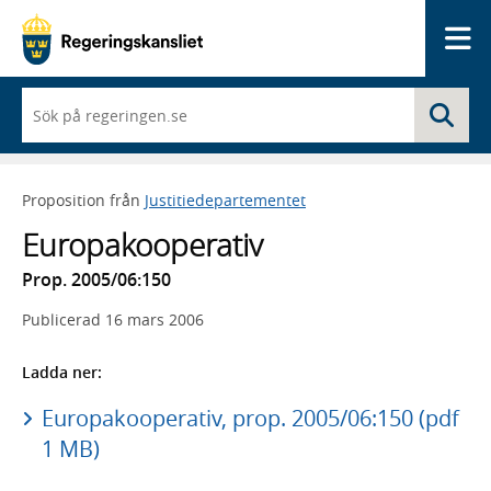
Me
När
Sö
du
börjar
skriva
så
Proposition från
Justitiedepartementet
framträder
en
Europakooperativ
lista
med
Prop. 2005/06:150
sökförslag
Publicerad
16 mars 2006
Ladda ner:
Europakooperativ, prop. 2005/06:150 (pdf
1 MB)