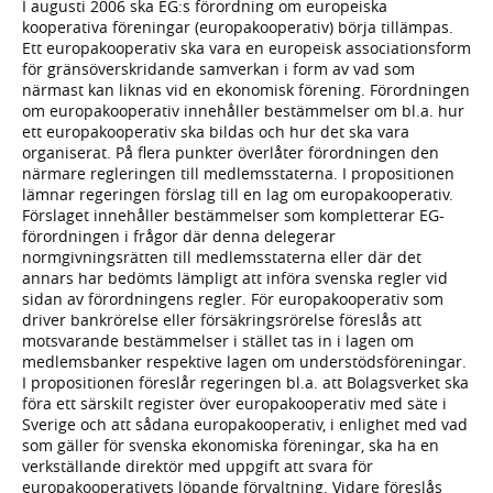
I augusti 2006 ska EG:s förordning om europeiska
kooperativa föreningar (europakooperativ) börja tillämpas.
Ett europakooperativ ska vara en europeisk associationsform
för gränsöverskridande samverkan i form av vad som
närmast kan liknas vid en ekonomisk förening. Förordningen
om europakooperativ innehåller bestämmelser om bl.a. hur
ett europakooperativ ska bildas och hur det ska vara
organiserat. På flera punkter överlåter förordningen den
närmare regleringen till medlemsstaterna. I propositionen
lämnar regeringen förslag till en lag om europakooperativ.
Förslaget innehåller bestämmelser som kompletterar EG-
förordningen i frågor där denna delegerar
normgivningsrätten till medlemsstaterna eller där det
annars har bedömts lämpligt att införa svenska regler vid
sidan av förordningens regler. För europakooperativ som
driver bankrörelse eller försäkringsrörelse föreslås att
motsvarande bestämmelser i stället tas in i lagen om
medlemsbanker respektive lagen om understödsföreningar.
I propositionen föreslår regeringen bl.a. att Bolagsverket ska
föra ett särskilt register över europakooperativ med säte i
Sverige och att sådana europakooperativ, i enlighet med vad
som gäller för svenska ekonomiska föreningar, ska ha en
verkställande direktör med uppgift att svara för
europakooperativets löpande förvaltning. Vidare föreslås