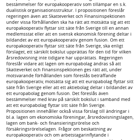
bestämmelser för europakooperativ som tillämpar en s.k.
dualistisk organisationsstruktur. I propositionen föreslår
regeringen även att Skatteverket och Finansinspektionen
under vissa förhållanden ska ha rätt att motsätta sig att ett
europakooperativ flyttar sitt säte från Sverige till en annan
medlemsstat eller att en svensk ekonomisk förening deltar i
bildandet av ett europakooperativ genom fusion. Om ett
europakooperativ flyttar sitt säte från Sverige, ska enligt
förslaget, ett särskilt bokslut upprättas för den tid för vilken
årsredovisning inte tidigare har upprättats. Regeringen
föreslår vidare att lagen om europabolag ändras så att
Skatteverket och Finansinspektionen ges rätt att, under
motsvarande förhållanden som föreslås beträffande
europakooperativ, motsätta sig att ett europabolag flyttar sitt
säte från Sverige eller att ett aktiebolag deltar i bildandet av
ett europabolag genom fusion. Det föreslås även
bestämmelser med krav på särskilt bokslut i samband med
att ett europabolag flyttar sitt säte från Sverige.
Propositionen innehåller också vissa förslag till ändringar i
bl.a. lagen om ekonomiska föreningar, årsredovisningslagen,
lagen om bank- och finansieringsrörelse och
försäkringsrörelselagen. Frågor om beskattning av
europakooperativ och om arbetstagarinflytande i