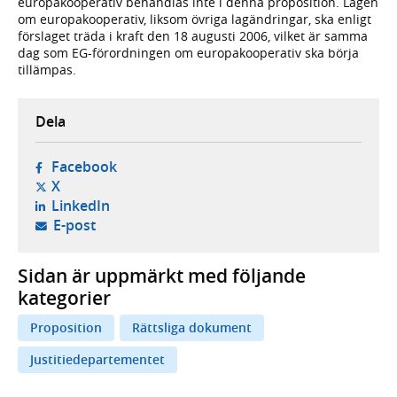
europakooperativ behandlas inte i denna proposition. Lagen
om europakooperativ, liksom övriga lagändringar, ska enligt
förslaget träda i kraft den 18 augusti 2006, vilket är samma
dag som EG-förordningen om europakooperativ ska börja
tillämpas.
Dela
- öppnas i ny flik, extern webbplats,
Facebook
- öppnas i ny flik, extern webbplats,
X
- öppnas i ny flik, extern webbplats,
LinkedIn
- öppnar din e-postklient,
E-post
Sidan är uppmärkt med följande
kategorier
Proposition
Rättsliga dokument
Justitiedepartementet