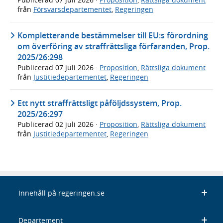
från
Försvarsdepartementet
,
Regeringen
Kompletterande bestämmelser till EU:s förordning
om överföring av straffrättsliga förfaranden, Prop.
2025/26:298
Publicerad
07 juli 2026
·
Proposition
,
Rättsliga dokument
från
Justitiedepartementet
,
Regeringen
Ett nytt straffrättsligt påföljdssystem, Prop.
2025/26:297
Publicerad
02 juli 2026
·
Proposition
,
Rättsliga dokument
från
Justitiedepartementet
,
Regeringen
Innehåll på regeringen.se
Departement