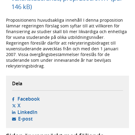
146 kB)
Propositionens huvudsakliga innehåll I denna proposition
lämnar regeringen förslag som syftar till att villkoren för
finansiering av studier skall bli mer likvärdiga och enhetliga
för vuxna studerande på olika utbildningsnivåer.
Regeringen föreslår därför att rekryteringsbidraget till
vuxenstuderande avvecklas från och med den 1 januari
2007. Vissa övergångsbestämmelser föreslås för de
studerande som under innevarande år har beviljats
rekryteringsbidrag.
Dela
- öppnas i ny flik, extern webbplats,
Facebook
- öppnas i ny flik, extern webbplats,
X
- öppnas i ny flik, extern webbplats,
LinkedIn
- öppnar din e-postklient,
E-post