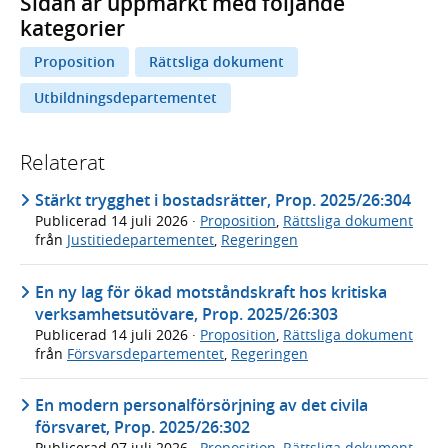
Sidan är uppmärkt med följande
kategorier
Proposition
Rättsliga dokument
Utbildningsdepartementet
Relaterat
Stärkt trygghet i bostadsrätter, Prop. 2025/26:304
Publicerad
14 juli 2026
·
Proposition
,
Rättsliga dokument
från
Justitiedepartementet
,
Regeringen
En ny lag för ökad motståndskraft hos kritiska
verksamhetsutövare, Prop. 2025/26:303
Publicerad
14 juli 2026
·
Proposition
,
Rättsliga dokument
från
Försvarsdepartementet
,
Regeringen
En modern personalförsörjning av det civila
försvaret, Prop. 2025/26:302
Publicerad
07 juli 2026
·
Proposition
,
Rättsliga dokument