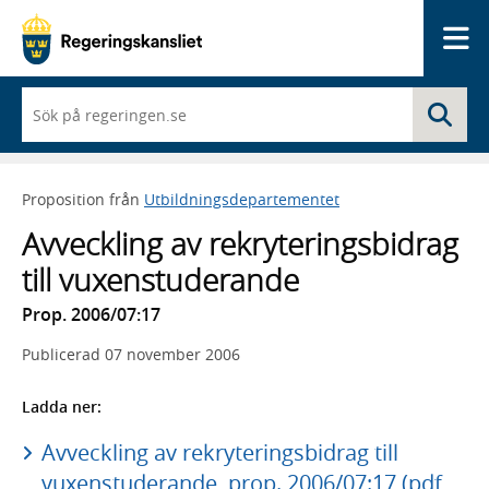
Me
När
Sö
du
börjar
skriva
så
Proposition från
Utbildningsdepartementet
framträder
en
Avveckling av rekryteringsbidrag
lista
med
till vuxenstuderande
sökförslag
Prop. 2006/07:17
Publicerad
07 november 2006
Ladda ner:
Avveckling av rekryteringsbidrag till
vuxenstuderande, prop. 2006/07:17 (pdf