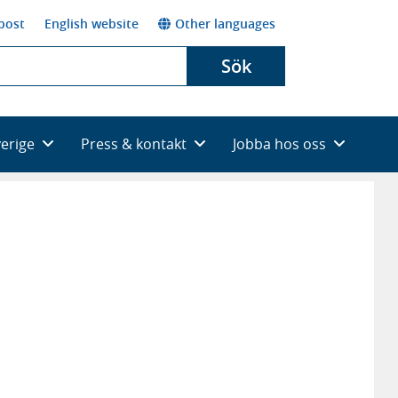
post
English website
Other languages
Sök
verige
Press & kontakt
Jobba hos oss