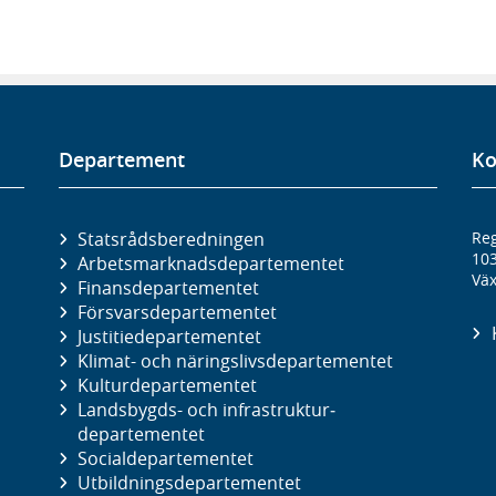
Departement
Ko
Statsrådsberedningen
Reg
10
Arbetsmarknads­departementet
Väx
Finans­departementet
Försvars­departementet
Justitie­departementet
Klimat- och näringslivs­departementet
Kultur­departementet
Landsbygds- och infrastruktur­
departementet
Social­departementet
Utbildnings­departementet