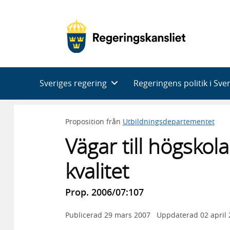
Huvudnavigering
Sveriges regering
Regeringens politik i Sve
Proposition från
Utbildningsdepartementet
Vägar till högskol
kvalitet
Prop. 2006/07:107
Publicerad
29 mars 2007
Uppdaterad
02 april