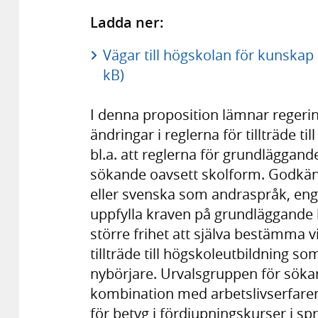
Ladda ner:
Vägar till högskolan för kunskap 
kB)
I denna proposition lämnar regeri
ändringar i reglerna för tillträde t
bl.a. att reglerna för grundläggande
sökande oavsett skolform. Godkä
eller svenska som andraspråk, eng
uppfylla kraven på grundläggande 
större frihet att själva bestämma 
tillträde till högskoleutbildning so
nybörjare. Urvalsgruppen för söka
kombination med arbetslivserfaren
för betyg i fördjupningskurser i s