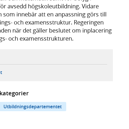
ör avsedd högskoleutbildning. Vidare
n som innebär att en anpassning görs till
dnings- och examensstruktur. Regeringen
nden när det gäller beslutet om inplacering
ngs- och examensstrukturen.
ebbplats,
ern webbplats,
 ny flik, extern webbplats,
- öppnar din e-postklient,
t
kategorier
Utbildningsdepartementet