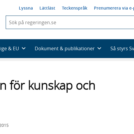
Lyssna
Lättläst
Teckenspråk
Prenumerera via e-
När
du
börjar
skriva
så
rige & EU
Dokument & publikationer
Så styrs S
framträder
en
lista
med
sökförslag
an för kunskap och
 2015