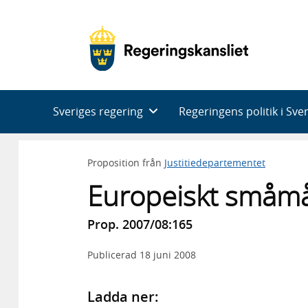
Huvudnavigering
Sveriges regering
Regeringens politik i Sve
Proposition från
Justitiedepartementet
Europeiskt småmå
Prop. 2007/08:165
Publicerad
18 juni 2008
Ladda ner: