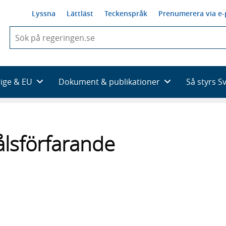
Lyssna
Lättläst
Teckenspråk
Prenumerera via e-
När
du
börjar
skriva
så
rige & EU
Dokument & publikationer
Så styrs S
framträder
en
lista
med
sökförslag
lsförfarande