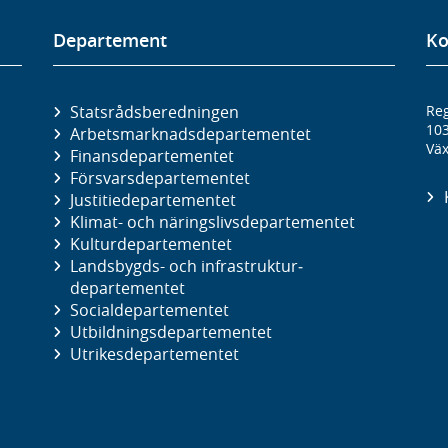
Departement
Ko
Statsrådsberedningen
Reg
10
Arbetsmarknads­departementet
Väx
Finans­departementet
Försvars­departementet
Justitie­departementet
Klimat- och näringslivs­departementet
Kultur­departementet
Landsbygds- och infrastruktur­
departementet
Social­departementet
Utbildnings­departementet
Utrikes­departementet