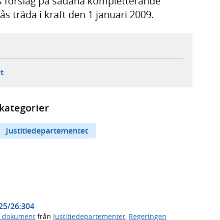
s förslag på sådana kompletterande
s träda i kraft den 1 januari 2009.
ebbplats,
ern webbplats,
 ny flik, extern webbplats,
- öppnar din e-postklient,
t
kategorier
Justitiedepartementet
025/26:304
a dokument
från
Justitiedepartementet
,
Regeringen