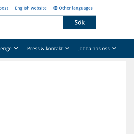
post
English website
Other languages
Sök
verige
Press & kontakt
Jobba hos oss