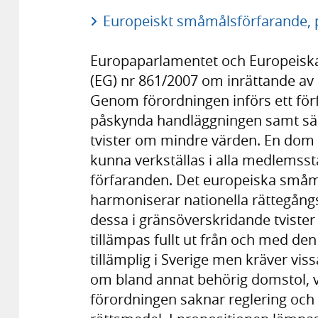
Europeiskt småmålsförfarande, p
Europaparlamentet och Europeiska
(EG) nr 861/2007 om inrättande av
Genom förordningen införs ett förf
påskynda handläggningen samt sä
tvister om mindre värden. En dom 
kunna verkställas i alla medlemss
förfaranden. Det europeiska småmå
harmoniserar nationella rättegångsf
dessa i gränsöverskridande tviste
tillämpas fullt ut från och med den
tillämplig i Sverige men kräver vi
om bland annat behörig domstol, vi
förordningen saknar reglering och v