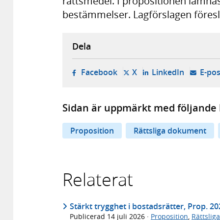
rättsmedel. I propositionen lämna
bestämmelser. Lagförslagen föreslå
Dela
- öppnas i ny flik, extern w
- öppnas i ny flik, ext
- öppnas i
Facebook
X
LinkedIn
E-pos
Sidan är uppmärkt med följande 
Proposition
Rättsliga dokument
Relaterat
Stärkt trygghet i bostadsrätter, Prop. 2
Publicerad
14 juli 2026
·
Proposition
,
Rättslig