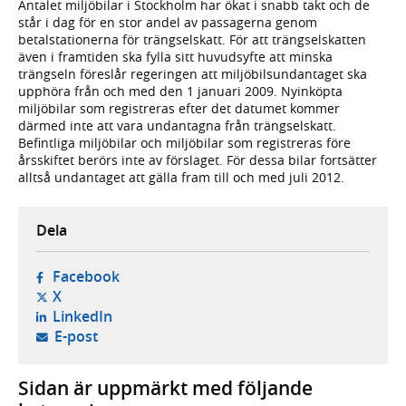
Antalet miljöbilar i Stockholm har ökat i snabb takt och de
står i dag för en stor andel av passagerna genom
betalstationerna för trängselskatt. För att trängselskatten
även i framtiden ska fylla sitt huvudsyfte att minska
trängseln föreslår regeringen att miljöbilsundantaget ska
upphöra från och med den 1 januari 2009. Nyinköpta
miljöbilar som registreras efter det datumet kommer
därmed inte att vara undantagna från trängselskatt.
Befintliga miljöbilar och miljöbilar som registreras före
årsskiftet berörs inte av förslaget. För dessa bilar fortsätter
alltså undantaget att gälla fram till och med juli 2012.
Dela
- öppnas i ny flik, extern webbplats,
Facebook
- öppnas i ny flik, extern webbplats,
X
- öppnas i ny flik, extern webbplats,
LinkedIn
- öppnar din e-postklient,
E-post
Sidan är uppmärkt med följande