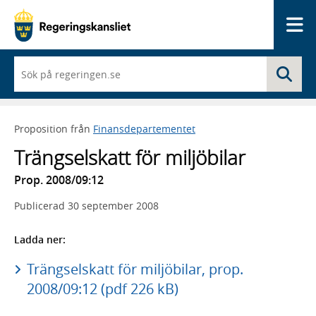
Me
När
Sö
du
börjar
skriva
så
Proposition från
Finansdepartementet
framträder
en
Trängselskatt för miljöbilar
lista
med
Prop. 2008/09:12
sökförslag
Publicerad
30 september 2008
Ladda ner:
Trängselskatt för miljöbilar, prop.
2008/09:12 (pdf 226 kB)