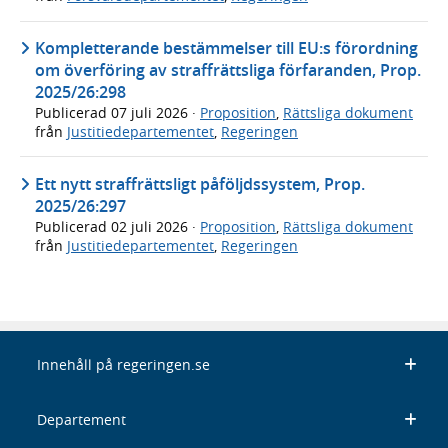
Kompletterande bestämmelser till EU:s förordning
om överföring av straffrättsliga förfaranden, Prop.
2025/26:298
Publicerad
07 juli 2026
·
Proposition
,
Rättsliga dokument
från
Justitiedepartementet
,
Regeringen
Ett nytt straffrättsligt påföljdssystem, Prop.
2025/26:297
Publicerad
02 juli 2026
·
Proposition
,
Rättsliga dokument
från
Justitiedepartementet
,
Regeringen
Innehåll på regeringen.se
Departement