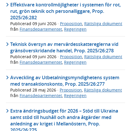
Effektivare kontrollmöjligheter i systemen för rot,
rut, grön teknik och personalliggare, Prop.
2025/26:282
Publicerad
09 juni 2026
·
Proposition
,
Rättsliga dokument
från
Finansdepartementet
,
Regeringen
Teknisk översyn av mervärdesskattereglerna vid
gränsöverskridande handel, Prop. 2025/26:278
Publicerad
09 juni 2026
·
Proposition
,
Rättsliga dokument
från
Finansdepartementet
,
Regeringen
Avveckling av Utbetalningsmyndighetens system
med transaktionskonto, Prop. 2025/26:277
Publicerad
28 maj 2026
·
Proposition
,
Rättsliga dokument
från
Finansdepartementet
,
Regeringen
Extra ändringsbudget för 2026 – Stöd till Ukraina
samt stöd till hushåll och andra åtgärder med
anledning av kriget i Mellanöstern, Prop.
2025/26:275