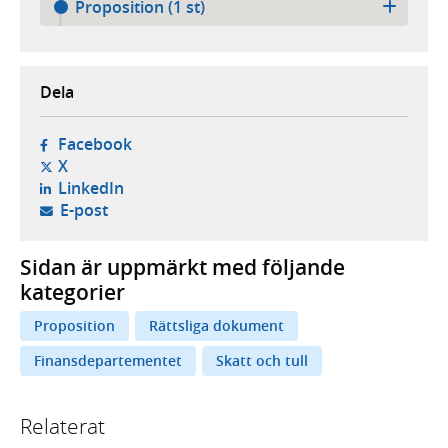
Proposition (1 st)
Dela
- öppnas i ny flik, extern webbplats,
Facebook
- öppnas i ny flik, extern webbplats,
X
- öppnas i ny flik, extern webbplats,
LinkedIn
- öppnar din e-postklient,
E-post
Sidan är uppmärkt med följande
kategorier
Proposition
Rättsliga dokument
Finansdepartementet
Skatt och tull
Relaterat