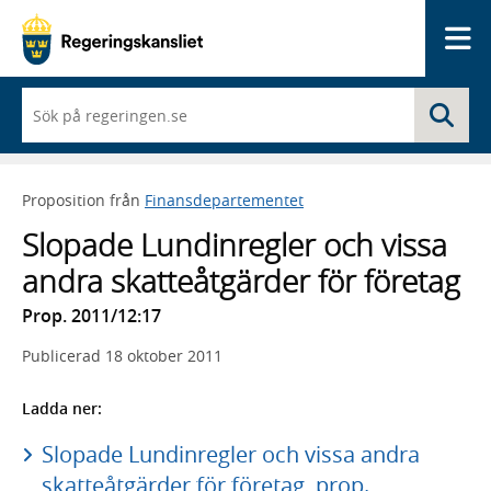
Me
När
Sö
du
börjar
skriva
så
Proposition från
Finansdepartementet
framträder
en
Slopade Lundinregler och vissa
lista
med
andra skatteåtgärder för företag
sökförslag
Prop. 2011/12:17
Publicerad
18 oktober 2011
Ladda ner:
Slopade Lundinregler och vissa andra
skatteåtgärder för företag, prop.