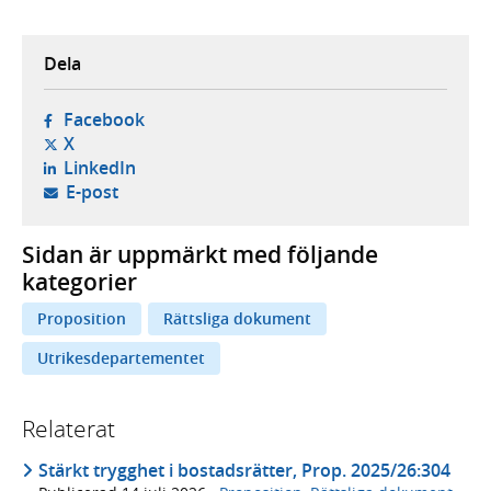
Dela
- öppnas i ny flik, extern webbplats,
Facebook
- öppnas i ny flik, extern webbplats,
X
- öppnas i ny flik, extern webbplats,
LinkedIn
- öppnar din e-postklient,
E-post
Sidan är uppmärkt med följande
kategorier
Proposition
Rättsliga dokument
Utrikesdepartementet
Relaterat
Stärkt trygghet i bostadsrätter, Prop. 2025/26:304