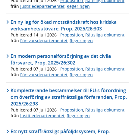
Publicerad
14 juli 2026
·
Proposition
,
Rättsliga dokument
från
Justitiedepartementet
,
Regeringen
En ny lag för ökad motståndskraft hos kritiska
verksamhetsutövare, Prop. 2025/26:303
Publicerad
14 juli 2026
·
Proposition
,
Rättsliga dokument
från
Försvarsdepartementet
,
Regeringen
En modern personalförsörjning av det civila
försvaret, Prop. 2025/26:302
Publicerad
07 juli 2026
·
Proposition
,
Rättsliga dokument
från
Försvarsdepartementet
,
Regeringen
Kompletterande bestämmelser till EU:s förordning
om överföring av straffrättsliga förfaranden, Prop.
2025/26:298
Publicerad
07 juli 2026
·
Proposition
,
Rättsliga dokument
från
Justitiedepartementet
,
Regeringen
Ett nytt straffrättsligt påföljdssystem, Prop.