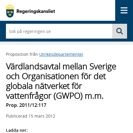
Me
När
Sö
du
börjar
skriva
så
Proposition från
Utrikesdepartementet
framträder
en
Värdlandsavtal mellan Sverige
lista
med
och Organisationen för det
sökförslag
globala nätverket för
vattenfrågor (GWPO) m.m.
Prop. 2011/12:117
Publicerad
15 mars 2012
Ladda ner: