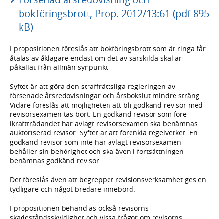
bokföringsbrott, Prop. 2012/13:61 (pdf 895
kB)
I propositionen föreslås att bokföringsbrott som är ringa får
åtalas av åklagare endast om det av särskilda skäl är
påkallat från allmän synpunkt.
Syftet är att göra den straffrättsliga regleringen av
försenade årsredovisningar och årsbokslut mindre sträng.
Vidare föreslås att möjligheten att bli godkänd revisor med
revisorsexamen tas bort. En godkänd revisor som före
ikraftträdandet har avlagt revisorsexamen ska benämnas
auktoriserad revisor. Syftet är att förenkla regelverket. En
godkänd revisor som inte har avlagt revisorsexamen
behåller sin behörighet och ska även i fortsättningen
benämnas godkänd revisor.
Det föreslås även att begreppet revisionsverksamhet ges en
tydligare och något bredare innebörd.
I propositionen behandlas också revisorns
skadeståndsskyldighet och vissa frågor om revisorns