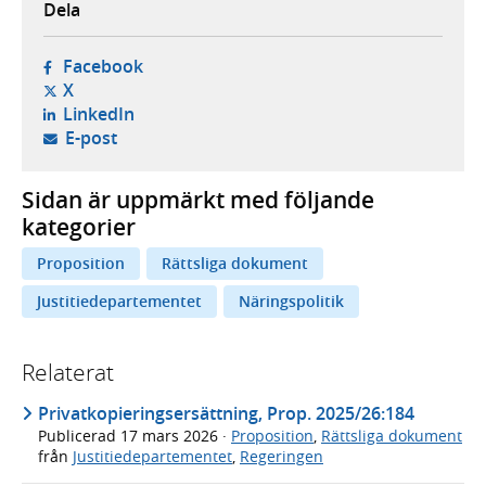
Dela
- öppnas i ny flik, extern webbplats,
Facebook
- öppnas i ny flik, extern webbplats,
X
- öppnas i ny flik, extern webbplats,
LinkedIn
- öppnar din e-postklient,
E-post
Sidan är uppmärkt med följande
kategorier
Proposition
Rättsliga dokument
Justitiedepartementet
Näringspolitik
Relaterat
Privatkopieringsersättning, Prop. 2025/26:184
Publicerad
17 mars 2026
·
Proposition
,
Rättsliga dokument
från
Justitiedepartementet
,
Regeringen