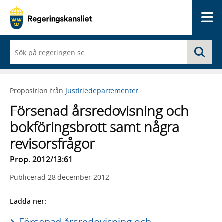
Me
När
Sö
du
börjar
skriva
så
Proposition från
Justitiedepartementet
framträder
en
Försenad årsredovisning och
lista
med
bokföringsbrott samt några
sökförslag
revisorsfrågor
Prop. 2012/13:61
Publicerad
28 december 2012
Ladda ner:
Försenad årsredovisning och