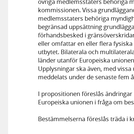
övriga medlemsstaters behöriga my
kommissionen. Vissa grundläggande
medlemsstaters behöriga myndighe
begränsad uppsättning grundlägga
förhandsbesked i gränsöverskridan
eller omfattar en eller flera fysis
utbytet. Bilaterala och multilater
länder utanför Europeiska unionen ä
Upplysningar ska även, med vissa
meddelats under de senaste fem år
I propositionen föreslås ändringar
Europeiska unionen i fråga om bes
Bestämmelserna föreslås träda i kr