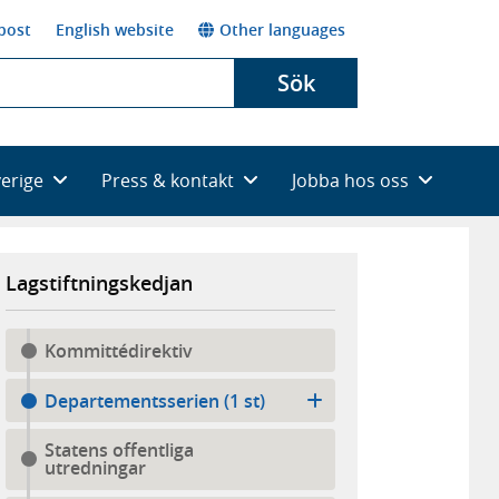
post
English website
Other languages
Sök
verige
Press & kontakt
Jobba hos oss
Lagstiftningskedjan
Kommittédirektiv
Departementsserien (1 st)
Statens offentliga
utredningar