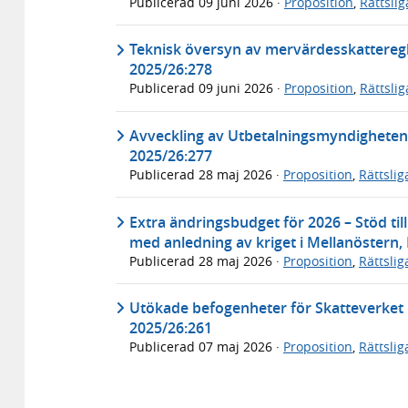
Publicerad
09 juni 2026
·
Proposition
,
Rättsli
Teknisk översyn av mervärdesskatteregl
2025/26:278
Publicerad
09 juni 2026
·
Proposition
,
Rättsli
Avveckling av Utbetalningsmyndigheten
2025/26:277
Publicerad
28 maj 2026
·
Proposition
,
Rättsli
Extra ändringsbudget för 2026 – Stöd til
med anledning av kriget i Mellanöstern,
Publicerad
28 maj 2026
·
Proposition
,
Rättsli
Utökade befogenheter för Skatteverket
2025/26:261
Publicerad
07 maj 2026
·
Proposition
,
Rättsli