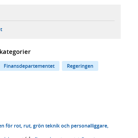
ebbplats,
ern webbplats,
 ny flik, extern webbplats,
- öppnar din e-postklient,
t
kategorier
Finansdepartementet
Regeringen
n för rot, rut, grön teknik och personalliggare,