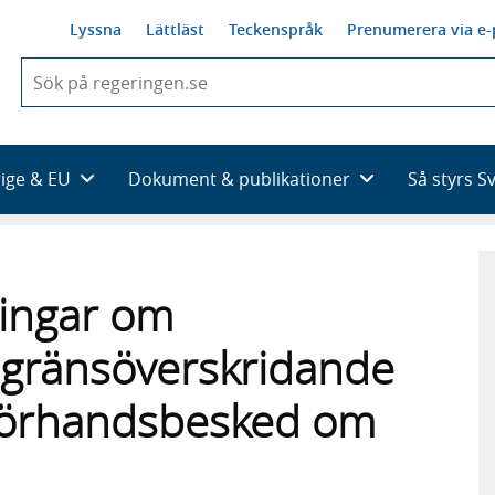
Lyssna
Lättläst
Teckenspråk
Prenumerera via e-
När
du
börjar
skriva
så
rige & EU
Dokument & publikationer
Så styrs S
framträder
en
lista
med
sökförslag
ningar om
 gränsöverskridande
 förhandsbesked om