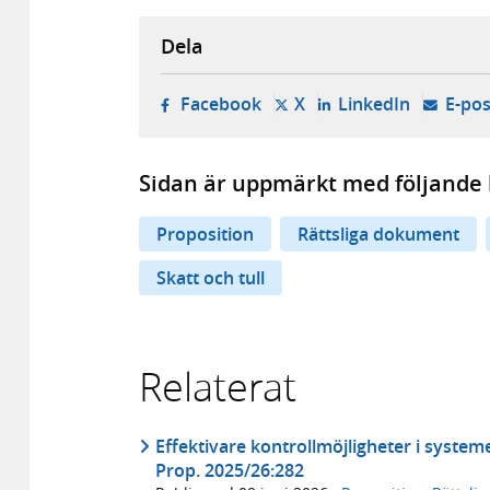
Dela
- öppnas i ny flik, extern w
- öppnas i ny flik, ext
- öppnas i
Facebook
X
LinkedIn
E-pos
Sidan är uppmärkt med följande 
Proposition
Rättsliga dokument
Skatt och tull
Relaterat
Effektivare kontrollmöjligheter i systeme
Prop. 2025/26:282