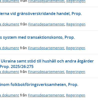
ga dokument
från
Finansdepartementet
,
Regeringen
erna vid gränsöverskridande handel, Prop.
ga dokument
från
Finansdepartementet
,
Regeringen
s system med transaktionskonto, Prop.
ga dokument
från
Finansdepartementet
,
Regeringen
l Ukraina samt stöd till hushåll och andra åtgärder
 Prop. 2025/26:275
ga dokument
från
Finansdepartementet
,
Regeringen
 inom folkbokföringsverksamheten, Prop.
ga dokument
från
Finansdepartementet
,
Regeringen