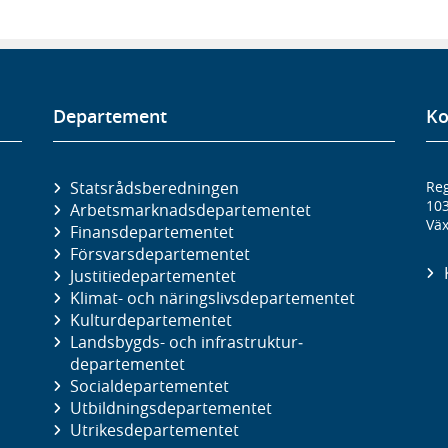
Departement
Ko
Statsrådsberedningen
Reg
10
Arbetsmarknads­departementet
Väx
Finans­departementet
Försvars­departementet
Justitie­departementet
Klimat- och näringslivs­departementet
Kultur­departementet
Landsbygds- och infrastruktur­
departementet
Social­departementet
Utbildnings­departementet
Utrikes­departementet