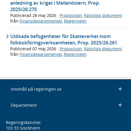
anledning av kriget i Mellanöstern, Prop.
2025/26:275
Publicerad
28 maj 2026
·
Proposition
,
Rättsliga dokument
från
Finansdepartementet
,
Regeringen
Utökade befogenheter för Skatteverket inom
folkbokföringsverksamheten, Prop. 2025/26:261
Publicerad
07 maj 2026
·
Proposition
,
Rättsliga dokument
från
Finansdepartementet
,
Regeringen
Innehåll på regeringen.se
Departement
Regeringskansliet
103 33 Stockholm