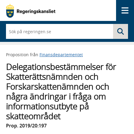
Me
När
Sö
du
börjar
skriva
så
Proposition från
Finansdepartementet
framträder
en
Delegationsbestämmelser för
lista
med
Skatterättsnämnden och
sökförslag
Forskarskattenämnden och
några ändringar i fråga om
informationsutbyte på
skatteområdet
Prop. 2019/20:197