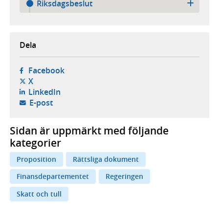
Riksdagsbeslut
Dela
- öppnas i ny flik, extern webbplats,
Facebook
- öppnas i ny flik, extern webbplats,
X
- öppnas i ny flik, extern webbplats,
LinkedIn
- öppnar din e-postklient,
E-post
Sidan är uppmärkt med följande
kategorier
Proposition
Rättsliga dokument
Finansdepartementet
Regeringen
Skatt och tull