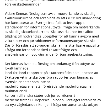
Forskarskattenämnden.
Vidare lämnas förslag som avser motverkande av skadlig
skattekonkurrens och föranleds av att OECD vid utvärdering
har konstaterat att Sverige inte fullt ut lever upp till
standarden för informationsutbyte i fråga om motverkande
av skadlig skattekonkurrens. Skatteverket har inte alltid
tillgång till nödvändiga uppgifter för att kunna avgöra med
vilka stater och jurisdiktioner informationsutbyte ska ske.
Därför föreslås att sökanden ska lämna ytterligare uppgifter
i fråga om förhandsbesked i skattefrågor och
ansökningar om godkännande för tonnagebeskattning.
Det lämnas även ett förslag om undantag från utbyte av
lokalt lämnade
land-för-land-rapporter på skatteområdet som innebär att
Skatteverket inte ska överföra rapporter som lämnas av
svenska enheter som inte är
moderföretag eller ställföreträdande moderföretag i en
multinationell
koncern till andra stater och jurisdiktioner än
medlemsstater i Europeiska unionen. Förslaget föranleds av
att nya vägledande riktlinjer i fråga om automatiskt utbyte