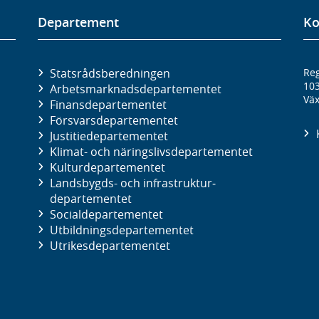
Departement
Ko
Statsrådsberedningen
Reg
10
Arbetsmarknads­departementet
Väx
Finans­departementet
Försvars­departementet
Justitie­departementet
Klimat- och näringslivs­departementet
Kultur­departementet
Landsbygds- och infrastruktur­
departementet
Social­departementet
Utbildnings­departementet
Utrikes­departementet