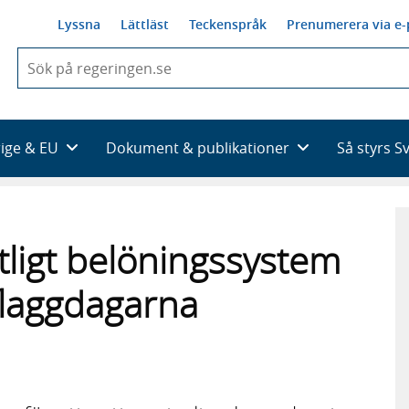
Lyssna
Lättläst
Teckenspråk
Prenumerera via e-
När
du
börjar
skriva
så
rige & EU
Dokument & publikationer
Så styrs S
framträder
en
lista
med
sökförslag
tligt belöningssystem
flaggdagarna