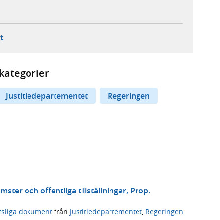
ebbplats,
ern webbplats,
 ny flik, extern webbplats,
- öppnar din e-postklient,
t
kategorier
Justitiedepartementet
Regeringen
er och offentliga tillställningar, Prop.
tsliga dokument
från
Justitiedepartementet
,
Regeringen