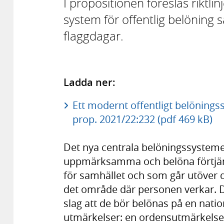
I propositionen föreslås riktlin
system för offentlig belöning 
flaggdagar.
Ladda ner:
Ett modernt offentligt belöning
prop. 2021/22:232 (pdf 469 kB)
Det nya centrala belöningssysteme
uppmärksamma och belöna förtjänst
för samhället och som går utöver 
det område där personen verkar. D
slag att de bör belönas på en nati
utmärkelser: en ordensutmärkelse 