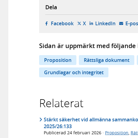
Dela
- öppnas i ny flik, extern w
- öppnas i ny flik, ext
- öppnas i
Facebook
X
LinkedIn
E-pos
Sidan är uppmärkt med följande 
Proposition
Rättsliga dokument
Grundlagar och integritet
Relaterat
Stärkt säkerhet vid allmänna sammankomst
2025/26:133
Publicerad
24 februari 2026
·
Proposition
,
Rät