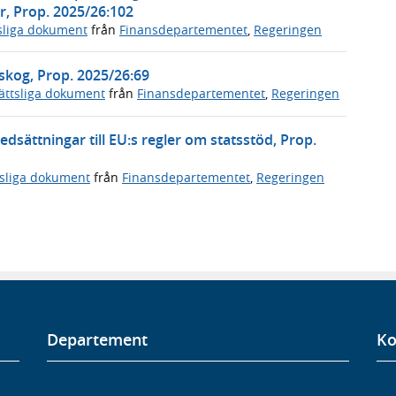
er, Prop. 2025/26:102
sliga dokument
från
Finansdepartementet
,
Regeringen
skog, Prop. 2025/26:69
ättsliga dokument
från
Finansdepartementet
,
Regeringen
dsättningar till EU:s regler om statsstöd, Prop.
tsliga dokument
från
Finansdepartementet
,
Regeringen
Departement
Ko