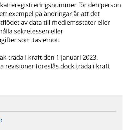
 skatteregistreringsnummer för den person
ett exempel på ändringar är att det
tflödet av data till medlemsstater eller
ålla sekretessen eller
gifter som tas emot.
 träda i kraft den 1 januari 2023.
isioner föreslås dock träda i kraft
ebbplats,
ern webbplats,
 ny flik, extern webbplats,
- öppnar din e-postklient,
t