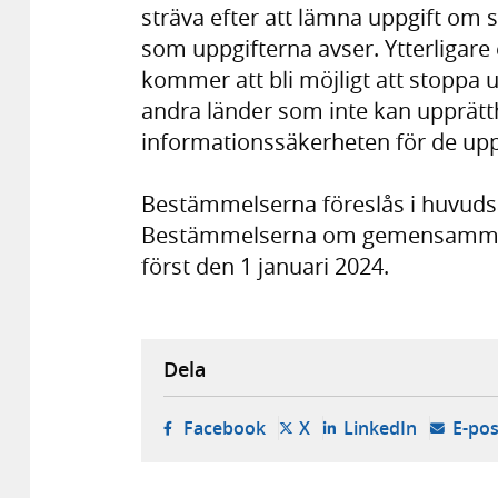
sträva efter att lämna uppgift om
som uppgifterna avser. Ytterligare 
kommer att bli möjligt att stoppa u
andra länder som inte kan upprätth
informationssäkerheten för de upp
Bestämmelserna föreslås i huvudsak
Bestämmelserna om gemensamma rev
först den 1 januari 2024.
Dela
- öppnas i ny flik, extern w
- öppnas i ny flik, ext
- öppnas i
Facebook
X
LinkedIn
E-pos