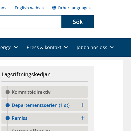
post
English website
Other languages
Sök
verige
Press & kontakt
Jobba hos oss
Lagstiftningskedjan
Kommittédirektiv
Departementsserien (1 st)
Remiss