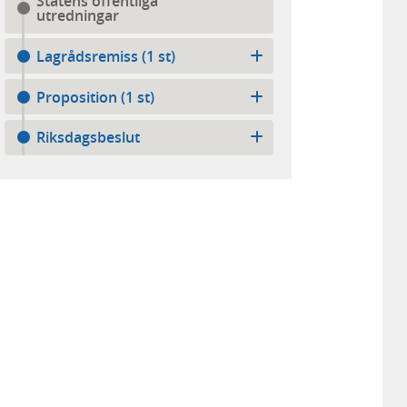
Statens offentliga
utredningar
Lagrådsremiss (1 st)
Proposition (1 st)
Riksdagsbeslut