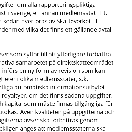
ifter om alla rapporteringspliktiga
st i Sverige, en annan medlemsstat i EU
a sedan överföras av Skatteverket till
er med vilka det finns ett gällande avtal
er som syftar till att ytterligare förbättra
rativa samarbetet på direktskatteområdet
införs en ny form av revision som kan
ter i olika medlemsstater, s.k.
tliga automatiska informationsutbytet
a royaltyer, om det finns sådana uppgifter.
 kapital som måste finnas tillgängliga för
ökas. Även kvaliteten på uppgifterna och
pgifterna avser ska förbättras genom
tryckligen anges att medlemsstaterna ska