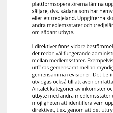
plattformsoperatörerna lämna uppg
säljare, dvs. sådana som har hemvi
eller ett tredjeland. Uppgifterna sk
andra medlemsstater och tredjeländ
om sådant utbyte.
I direktivet finns vidare bestämmels
det redan väl fungerande administ
mellan medlemsstater. Exempelvis 
utföras gemensamt mellan myndighe
gemensamma revisioner. Det befin
utvidgas också till att även omfatt
Antalet kategorier av inkomster och
utbyte med andra medlemsstater ut
möjligheten att identifiera vem up
direktivet, t.ex. genom att det ut