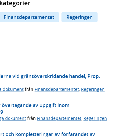
kategorier
Finansdepartementet
Regeringen
erna vid gränsöverskridande handel, Prop.
ga dokument
från
Finansdepartementet
,
Regeringen
v övertagande av uppgift inom
39
iga dokument
från
Finansdepartementet
,
Regeringen
ort och kompletteringar av förfarandet av