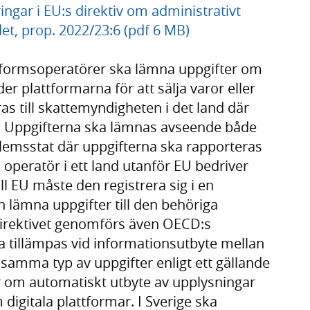
ngar i EU:s direktiv om administrativt
t, prop. 2022/23:6 (pdf 6 MB)
ttformsoperatörer ska lämna uppgifter om
r plattformarna för att sälja varor eller
as till skattemyndigheten i det land där
. Uppgifterna ska lämnas avseende både
lemsstat där uppgifterna ska rapporteras
operatör i ett land utanför EU bedriver
l EU måste den registrera sig i en
h lämna uppgifter till den behöriga
direktivet genomförs även OECD:s
 tillämpas vid informationsutbyte mellan
samma typ av uppgifter enligt ett gällande
 om automatiskt utbyte av upplysningar
igitala plattformar. I Sverige ska