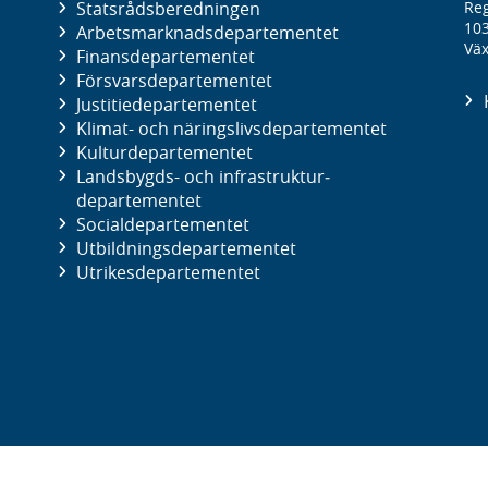
Statsrådsberedningen
Reg
10
Arbetsmarknads­departementet
Väx
Finans­departementet
Försvars­departementet
Justitie­departementet
Klimat- och näringslivs­departementet
Kultur­departementet
Landsbygds- och infrastruktur­
departementet
Social­departementet
Utbildnings­departementet
Utrikes­departementet