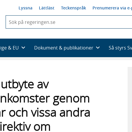
Lyssna
Lättläst
Teckenspråk
Prenumerera via e-
När
du
börjar
skriva
så
rige & EU
Dokument & publikationer
Så styrs S
framträder
en
lista
med
sökförslag
utbyte av
 inkomster genom
ar och vissa andra
irektiv om