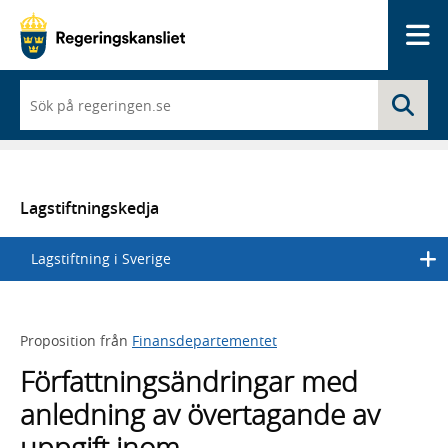
Me
När
Sö
du
börjar
skriva
så
framträder
en
Lagstiftningskedja
lista
med
Lagstiftning i Sverige
sökförslag
Proposition från
Finansdepartementet
Författningsändringar med
anledning av övertagande av
uppgift inom