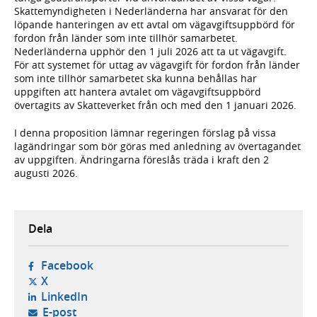
Skattemyndigheten i Nederländerna har ansvarat för den
löpande hanteringen av ett avtal om vägavgiftsuppbörd för
fordon från länder som inte tillhör samarbetet.
Nederländerna upphör den 1 juli 2026 att ta ut vägavgift.
För att systemet för uttag av vägavgift för fordon från länder
som inte tillhör samarbetet ska kunna behållas har
uppgiften att hantera avtalet om vägavgiftsuppbörd
övertagits av Skatteverket från och med den 1 januari 2026.
I denna proposition lämnar regeringen förslag på vissa
lagändringar som bör göras med anledning av övertagandet
av uppgiften. Ändringarna föreslås träda i kraft den 2
augusti 2026.
Dela
- öppnas i ny flik, extern webbplats,
Facebook
- öppnas i ny flik, extern webbplats,
X
- öppnas i ny flik, extern webbplats,
LinkedIn
- öppnar din e-postklient,
E-post