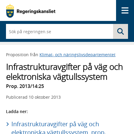
Me
När
Sö
du
börjar
skriva
så
Proposition från
Klimat- och näringslivsdepartementet
framträder
en
Infrastrukturavgifter på väg och
lista
med
elektroniska vägtullssystem
sökförslag
Prop. 2013/14:25
Publicerad
10 oktober 2013
Ladda ner:
Infrastrukturavgifter på väg och
elektroniska vägtullssystem, prop.