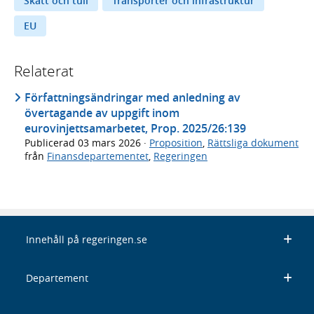
Skatt och tull
Transporter och infrastruktur
EU
Relaterat
Författningsändringar med anledning av
övertagande av uppgift inom
eurovinjettsamarbetet, Prop. 2025/26:139
Publicerad
03 mars 2026
·
Proposition
,
Rättsliga dokument
från
Finansdepartementet
,
Regeringen
Innehåll på regeringen.se
Departement