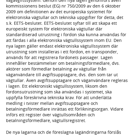
vägavgiftssystem. Genom den nya lagen genomförs även
kommissionens beslut (EG) nr 750/2009 av den 6 oktober
2009 om definitionen av det europeiska systemet för
elektroniska vägtullar och tekniska uppgifter för detta, det
s.k. EETS-beslutet. EETS-beslutet syftar till att skapa ett
europeiskt system för elektroniska vägtullar där
standardiserad utrustning i fordon ska kunna användas för
att färdas i alla elektroniska vägtullssystem inom EU. Den
nya lagen gäller endast elektroniska vägtullssystem där
utrustning som installeras i ett fordon, en transponder,
används för att registrera fordonets passager. Lagen
innehåller bestämmelser om betalningsförmedlare, dvs.
aktörer som förmedlar betalning av vägtullar från
väganvändare till avgiftsupptagare, dvs. den som tar ut
vägtullar. Även avgiftsupptagare och väganvändare regleras
i lagen. Ett elektroniskt vägtullssystem, liksom den
fordonsutrustning som ska användas i systemet, ska
uppfylla föreskrivna tekniska krav. För att underlätta
medling i tvister mellan avgiftsupptagare och
betalningsförmedlare inrättas ett förlikningsorgan. Vidare
införs ett register över vägtullsområden och
betalningsförmedlare, vägtullsregistret.
De nya lagarna och de föreslagna lagändringarna förslås