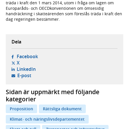
träda i kraft den 1 mars 2014, utom i fråga om lagen om
Europaråds- och OECDkonventionen om ömsesidig
handräckning i skatteärenden som föreslås träda i kraft den
dag regeringen bestämmer.
Dela
- öppnas i ny flik, extern webbplats,
Facebook
- öppnas i ny flik, extern webbplats,
X
- öppnas i ny flik, extern webbplats,
LinkedIn
- öppnar din e-postklient,
E-post
Sidan är uppmärkt med följande
kategorier
Proposition
Rättsliga dokument
Klimat- och näringslivsdepartementet