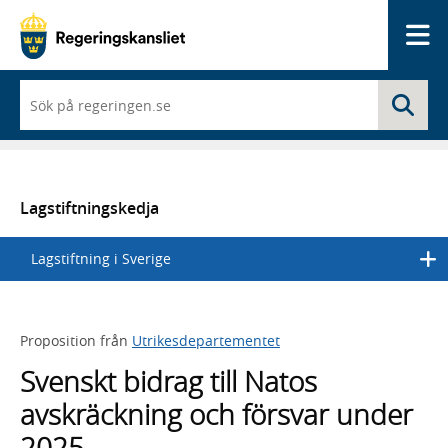
Me
När
Sö
du
börjar
skriva
så
framträder
en
Lagstiftningskedja
lista
med
Lagstiftning i Sverige
sökförslag
Proposition från
Utrikesdepartementet
Svenskt bidrag till Natos
avskräckning och försvar under
2025