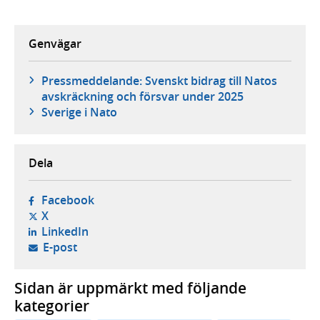
Genvägar
Pressmeddelande: Svenskt bidrag till Natos
avskräckning och försvar under 2025
Sverige i Nato
Dela
- öppnas i ny flik, extern webbplats,
Facebook
- öppnas i ny flik, extern webbplats,
X
- öppnas i ny flik, extern webbplats,
LinkedIn
- öppnar din e-postklient,
E-post
Sidan är uppmärkt med följande
kategorier