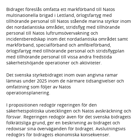
Bidraget föreslås omfatta ett markförband till Natos
multinationella brigad i Lettland, örlogsfartyg med
tillhörande personal till Natos stående marina styrkor inom
det nordatlantiska området, stridsflyg med tillhörande
personal till Natos luftrumsövervakning och
incidentberedskap inom det nordatlantiska området samt
markförband, specialförband och amfibieförband,
örlogsfartyg med tillhörande personal och stridsflygplan
med tillhörande personal till vissa andra fredstida
säkerhetshöjande operationer och aktiviteter.
Det svenska styrkebidraget inom ovan angivna ramar
lämnas under 2025 inom de närmare tidsangivelser och
omfattning som följer av Natos
operationsplanering.
I propositionen redogör regeringen för den
säkerhetspolitiska utvecklingen och Natos avskräckning och
försvar. Regeringen redogör även för det svenska bidragets
folkrättsliga grund, ger en beskrivning av bidraget och
redovisar sina överväganden för bidraget. Avslutningsvis
redogörs för bidragets ekonomiska konsekvenser.