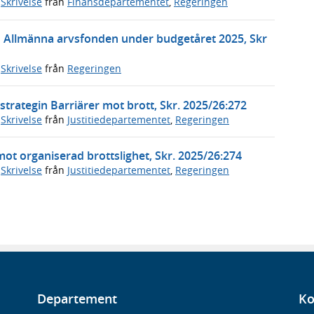
,
Skrivelse
från
Finansdepartementet
,
Regeringen
n Allmänna arvsfonden under budgetåret 2025, Skr
,
Skrivelse
från
Regeringen
trategin Barriärer mot brott, Skr. 2025/26:272
,
Skrivelse
från
Justitiedepartementet
,
Regeringen
mot organiserad brottslighet, Skr. 2025/26:274
,
Skrivelse
från
Justitiedepartementet
,
Regeringen
Departement
Ko