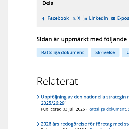
Dela
- öppnas i ny flik, extern w
- öppnas i ny flik, ext
- öppnas i
Facebook
X
LinkedIn
E-pos
Sidan är uppmärkt med följande 
Rättsliga dokument
Skrivelse
U
Relaterat
Uppföljning av den nationella strategin
2025/26:291
Publicerad
03 juli 2026
·
Rättsliga dokument
,
2026 års redogörelse för företag med sta