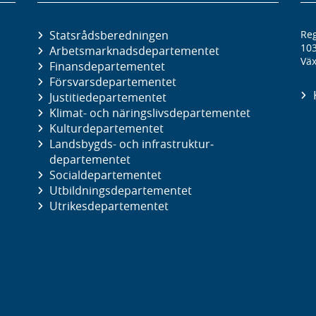
Statsrådsberedningen
Reg
10
Arbetsmarknads­departementet
Väx
Finans­departementet
Försvars­departementet
Justitie­departementet
Klimat- och näringslivs­departementet
Kultur­departementet
Landsbygds- och infrastruktur­
departementet
Social­departementet
Utbildnings­departementet
Utrikes­departementet