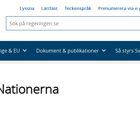
Lyssna
Lättläst
Teckenspråk
Prenumerera via e-
När
du
börjar
skriva
så
rige & EU
Dokument & publikationer
Så styrs S
framträder
en
lista
med
sökförslag
 Nationerna