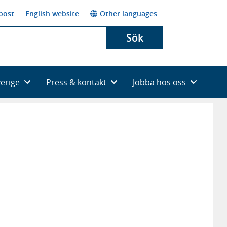
post
English website
Other languages
Sök
verige
Press & kontakt
Jobba hos oss