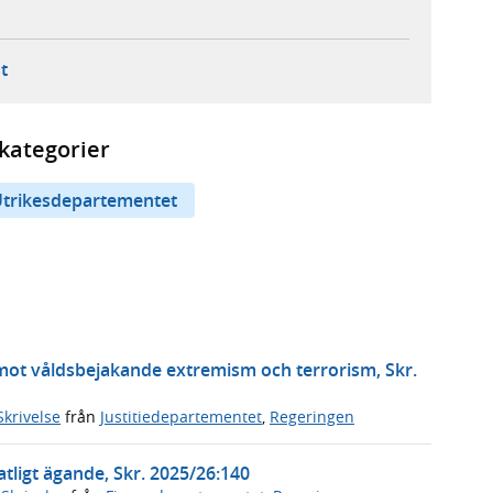
ebbplats,
ern webbplats,
 ny flik, extern webbplats,
- öppnar din e-postklient,
t
kategorier
trikesdepartementet
 mot våldsbejakande extremism och terrorism, Skr.
Skrivelse
från
Justitiedepartementet
,
Regeringen
tligt ägande, Skr. 2025/26:140