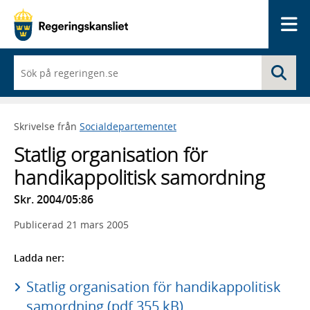
Me
När
Sö
du
börjar
skriva
så
Skrivelse från
Socialdepartementet
framträder
en
Statlig organisation för
lista
med
handikappolitisk samordning
sökförslag
Skr. 2004/05:86
Publicerad
21 mars 2005
Ladda ner:
Statlig organisation för handikappolitisk
samordning (pdf 355 kB)