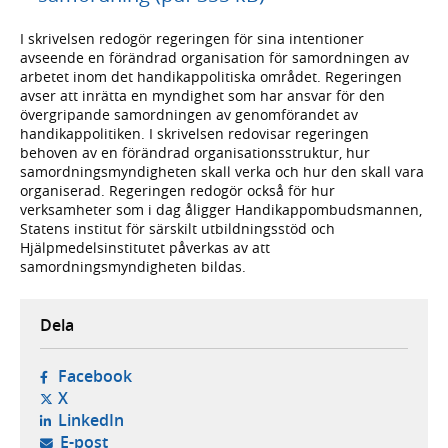
I skrivelsen redogör regeringen för sina intentioner
avseende en förändrad organisation för samordningen av
arbetet inom det handikappolitiska området. Regeringen
avser att inrätta en myndighet som har ansvar för den
övergripande samordningen av genomförandet av
handikappolitiken. I skrivelsen redovisar regeringen
behoven av en förändrad organisationsstruktur, hur
samordningsmyndigheten skall verka och hur den skall vara
organiserad. Regeringen redogör också för hur
verksamheter som i dag åligger Handikappombudsmannen,
Statens institut för särskilt utbildningsstöd och
Hjälpmedelsinstitutet påverkas av att
samordningsmyndigheten bildas.
Dela
- öppnas i ny flik, extern webbplats,
Facebook
- öppnas i ny flik, extern webbplats,
X
- öppnas i ny flik, extern webbplats,
LinkedIn
- öppnar din e-postklient,
E-post