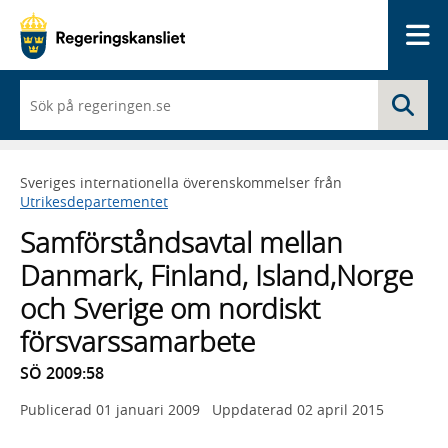
Me
När
Sö
du
börjar
skriva
så
Sveriges internationella överenskommelser från
framträder
Utrikesdepartementet
en
lista
Samförståndsavtal mellan
med
sökförslag
Danmark, Finland, Island,Norge
och Sverige om nordiskt
försvarssamarbete
SÖ 2009:58
Publicerad
01 januari 2009
Uppdaterad
02 april 2015