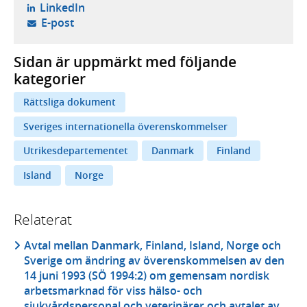
- öppnas i ny flik, extern webbplats,
LinkedIn
- öppnar din e-postklient,
E-post
Sidan är uppmärkt med följande
kategorier
Rättsliga dokument
Sveriges internationella överenskommelser
Utrikesdepartementet
Danmark
Finland
Island
Norge
Relaterat
Avtal mellan Danmark, Finland, Island, Norge och
Sverige om ändring av överenskommelsen av den
14 juni 1993 (SÖ 1994:2) om gemensam nordisk
arbetsmarknad för viss hälso- och
sjukvårdspersonal och veterinärer och avtalet av