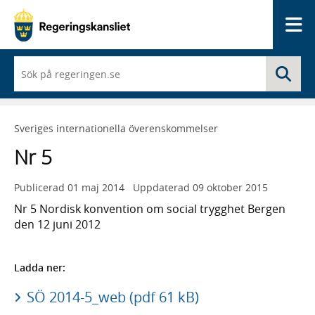
Me
När
Sö
du
börjar
skriva
så
Sveriges internationella överenskommelser
framträder
en
Nr 5
lista
med
sökförslag
Publicerad
01 maj 2014
Uppdaterad
09 oktober 2015
Nr 5 Nordisk konvention om social trygghet Bergen
den 12 juni 2012
Ladda ner:
SÖ 2014-5_web (pdf 61 kB)