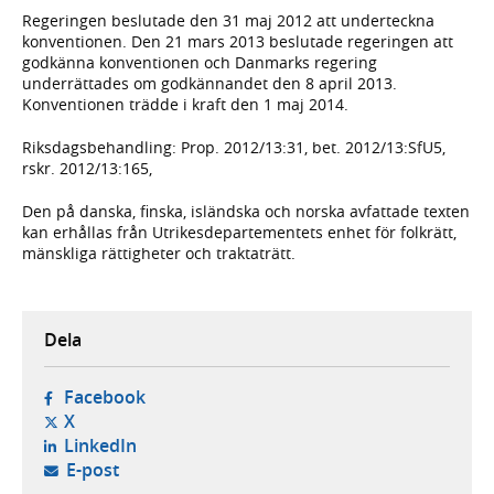
Regeringen beslutade den 31 maj 2012 att underteckna
konventionen. Den 21 mars 2013 beslutade regeringen att
godkänna konventionen och Danmarks regering
underrättades om godkännandet den 8 april 2013.
Konventionen trädde i kraft den 1 maj 2014.
Riksdagsbehandling: Prop. 2012/13:31, bet. 2012/13:SfU5,
rskr. 2012/13:165,
Den på danska, finska, isländska och norska avfattade texten
kan erhållas från Utrikesdepartementets enhet för folkrätt,
mänskliga rättigheter och traktaträtt.
Dela
- öppnas i ny flik, extern webbplats,
Facebook
- öppnas i ny flik, extern webbplats,
X
- öppnas i ny flik, extern webbplats,
LinkedIn
- öppnar din e-postklient,
E-post