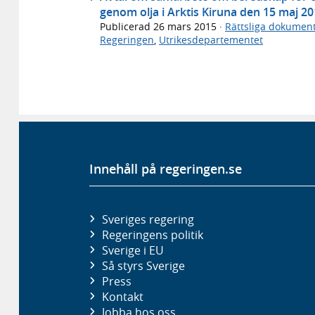
genom olja i Arktis Kiruna den 15 maj 20
Publicerad
26 mars 2015
·
Rättsliga dokumen
Regeringen
,
Utrikesdepartementet
Innehåll på regeringen.se
Sveriges regering
Regeringens politik
Sverige i EU
Så styrs Sverige
Press
Kontakt
Jobba hos oss