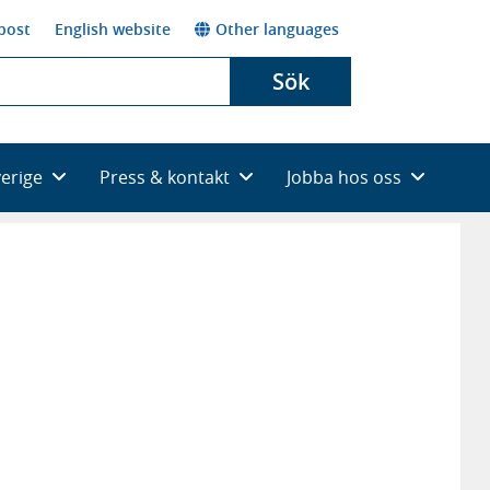
post
English website
Other languages
Sök
verige
Press & kontakt
Jobba hos oss