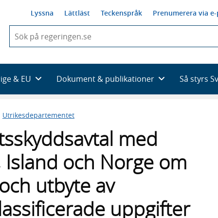
Lyssna
Lättläst
Teckenspråk
Prenumerera via e-
När
du
börjar
skriva
så
rige & EU
Dokument & publikationer
Så styrs S
framträder
en
lista
n
Utrikesdepartementet
med
sökförslag
etsskyddsavtal med
, Island och Norge om
och utbyte av
assificerade uppgifter