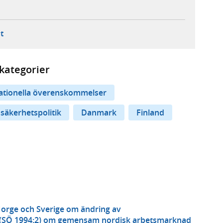
ebbplats,
ern webbplats,
 ny flik, extern webbplats,
- öppnar din e-postklient,
t
kategorier
nationella överenskommelser
 säkerhetspolitik
Danmark
Finland
Norge och Sverige om ändring av
 (SÖ 1994:2) om gemensam nordisk arbetsmarknad