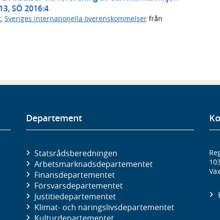
13, SÖ 2016:4
t
,
Sveriges internationella överenskommelser
från
Departement
Ko
Statsrådsberedningen
Reg
10
Arbetsmarknads­departementet
Väx
Finans­departementet
Försvars­departementet
Justitie­departementet
Klimat- och näringslivs­departementet
Kultur­departementet