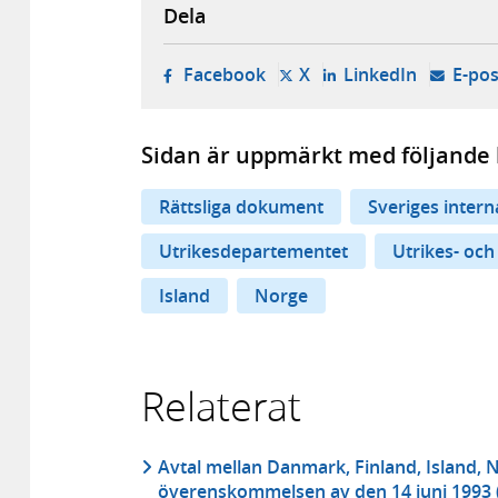
Dela
- öppnas i ny flik, extern w
- öppnas i ny flik, ext
- öppnas i
Facebook
X
LinkedIn
E-pos
Sidan är uppmärkt med följande 
Rättsliga dokument
Sveriges inter
Utrikesdepartementet
Utrikes- och
Island
Norge
Relaterat
Avtal mellan Danmark, Finland, Island, 
överenskommelsen av den 14 juni 1993