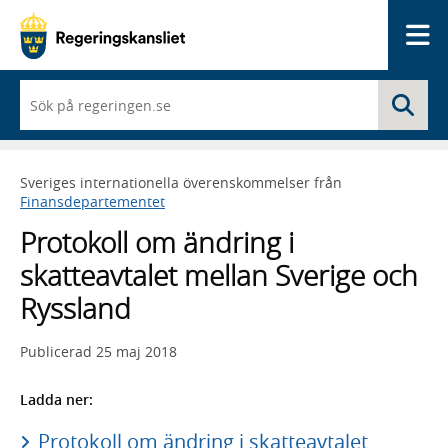
Me
När
Sö
du
börjar
skriva
så
Sveriges internationella överenskommelser från
framträder
Finansdepartementet
en
lista
Protokoll om ändring i
med
sökförslag
skatteavtalet mellan Sverige och
Ryssland
Publicerad
25 maj 2018
Ladda ner:
Protokoll om ändring i skatteavtalet