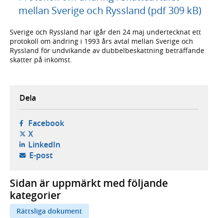
mellan Sverige och Ryssland (pdf 309 kB)
Sverige och Ryssland har igår den 24 maj undertecknat ett
protokoll om ändring i 1993 års avtal mellan Sverige och
Ryssland för undvikande av dubbelbeskattning beträffande
skatter på inkomst.
Dela
- öppnas i ny flik, extern webbplats,
Facebook
- öppnas i ny flik, extern webbplats,
X
- öppnas i ny flik, extern webbplats,
LinkedIn
- öppnar din e-postklient,
E-post
Sidan är uppmärkt med följande
kategorier
Rättsliga dokument