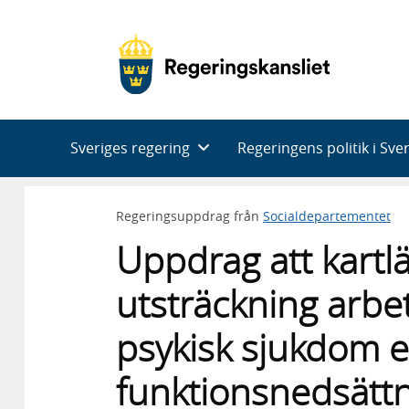
Huvudnavigering
Sveriges regering
Regeringens politik i Sve
Regeringsuppdrag från
Socialdepartementet
Uppdrag att kartlä
utsträckning arb
psykisk sjukdom el
funktionsnedsättn