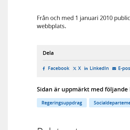
Från och med 1 januari 2010 publi
webbplats.
Dela
- öppnas i ny flik, extern w
- öppnas i ny flik, ext
- öppnas i
Facebook
X
LinkedIn
E-pos
Sidan är uppmärkt med följande 
Regeringsuppdrag
Socialdepartem