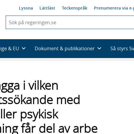
Lyssna
Lättläst
Teckenspråk
Prenumerera via e-
När
du
börjar
skriva
så
rige & EU
Dokument & publikationer
Så styrs S
framträder
en
lista
med
sökförslag
gga i vilken
etssökande med
ler psykisk
ing får del av arbe