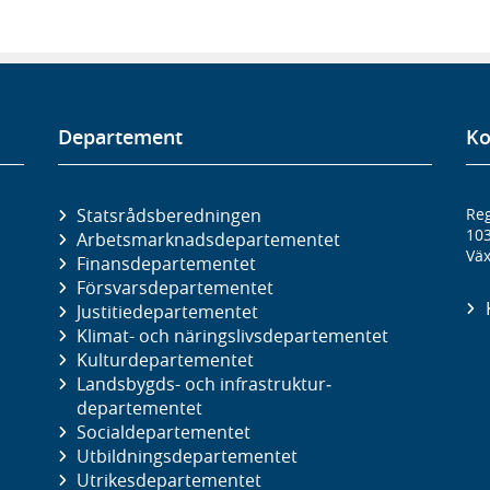
Departement
Ko
Statsrådsberedningen
Reg
10
Arbetsmarknads­departementet
Väx
Finans­departementet
Försvars­departementet
Justitie­departementet
Klimat- och näringslivs­departementet
Kultur­departementet
Landsbygds- och infrastruktur­
departementet
Social­departementet
Utbildnings­departementet
Utrikes­departementet