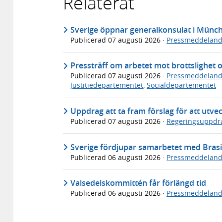
Relaterat
Sverige öppnar generalkonsulat i Münc
Publicerad
07 augusti 2026
·
Pressmeddelan
Pressträff om arbetet mot brottslighet 
Publicerad
07 augusti 2026
·
Pressmeddelan
Justitiedepartementet
,
Socialdepartementet
Uppdrag att ta fram förslag för att utve
Publicerad
07 augusti 2026
·
Regeringsuppdr
Sverige fördjupar samarbetet med Brasi
Publicerad
06 augusti 2026
·
Pressmeddelan
Valsedelskommittén får förlängd tid
Publicerad
06 augusti 2026
·
Pressmeddelan