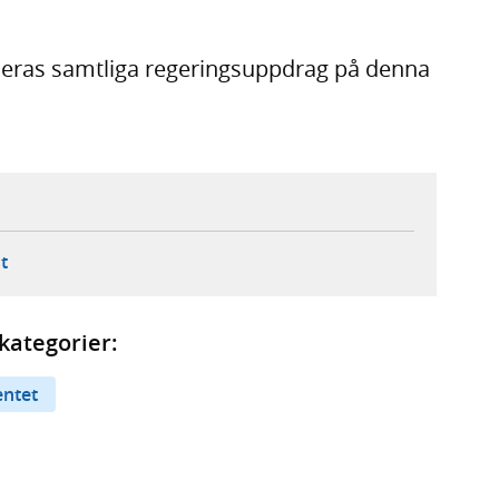
ceras samtliga regeringsuppdrag på denna
ebbplats,
ern webbplats,
 ny flik, extern webbplats,
- öppnar din e-postklient,
t
kategorier:
entet