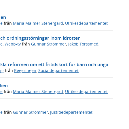
hen
de
från
Maria Malmer Stenergard
,
Utrikesdepartementet
och ordningsstörningar inom idrotten
de
,
Webb-tv
från
Gunnar Strömmer
,
Jakob Forssmed
,
ckla reformen om ett fritidskort för barn och unga
ag
från
Regeringen
,
Socialdepartementet
lien
de
från
Maria Malmer Stenergard
,
Utrikesdepartementet
de
från
Gunnar Strömmer
,
Justitiedepartementet