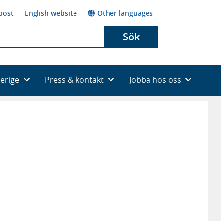
post
English website
Other languages
Sök
verige
Press & kontakt
Jobba hos oss