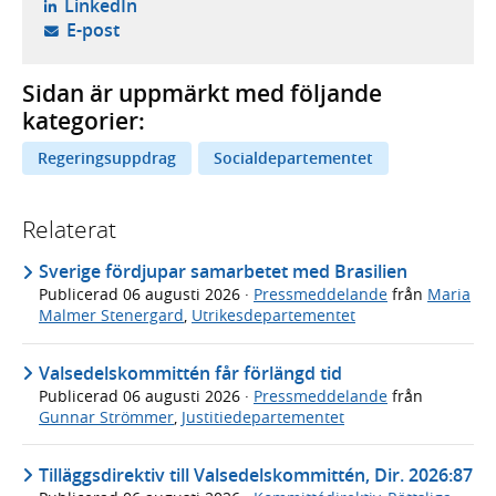
- öppnas i ny flik, extern webbplats,
LinkedIn
- öppnar din e-postklient,
E-post
Sidan är uppmärkt med följande
kategorier:
Regeringsuppdrag
Socialdepartementet
Relaterat
Sverige fördjupar samarbetet med Brasilien
Publicerad
06 augusti 2026
·
Pressmeddelande
från
Maria
Malmer Stenergard
,
Utrikesdepartementet
Valsedelskommittén får förlängd tid
Publicerad
06 augusti 2026
·
Pressmeddelande
från
Gunnar Strömmer
,
Justitiedepartementet
Tilläggsdirektiv till Valsedelskommittén, Dir. 2026:87