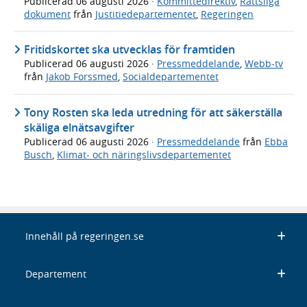
Publicerad
06 augusti 2026
·
Kommittédirektiv
,
Rättsliga
dokument
från
Justitiedepartementet
,
Regeringen
Fritidskortet ska utvecklas för framtiden
Publicerad
06 augusti 2026
·
Pressmeddelande
,
Webb-tv
från
Jakob Forssmed
,
Socialdepartementet
Tony Rosten ska leda utredning för att säkerställa
skäliga elnätsavgifter
Publicerad
06 augusti 2026
·
Pressmeddelande
från
Ebba
Busch
,
Klimat- och näringslivsdepartementet
Innehåll på regeringen.se
Departement