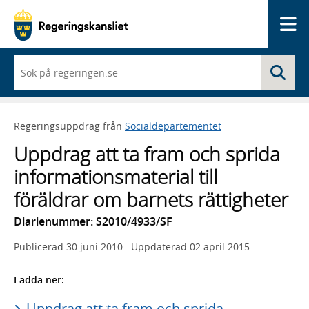
Me
När
Sö
du
börjar
skriva
så
Regeringsuppdrag från
Socialdepartementet
framträder
en
Uppdrag att ta fram och sprida
lista
med
informationsmaterial till
sökförslag
föräldrar om barnets rättigheter
Diarienummer: S2010/4933/SF
Publicerad
30 juni 2010
Uppdaterad
02 april 2015
Ladda ner:
Uppdrag att ta fram och sprida