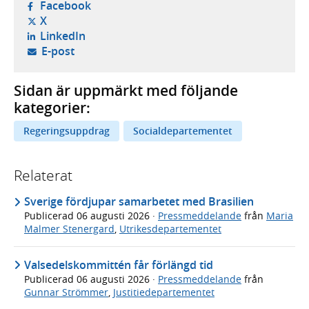
- öppnas i ny flik, extern webbplats,
Facebook
- öppnas i ny flik, extern webbplats,
X
- öppnas i ny flik, extern webbplats,
LinkedIn
- öppnar din e-postklient,
E-post
Sidan är uppmärkt med följande
kategorier:
Regeringsuppdrag
Socialdepartementet
Relaterat
Sverige fördjupar samarbetet med Brasilien
Publicerad
06 augusti 2026
·
Pressmeddelande
från
Maria
Malmer Stenergard
,
Utrikesdepartementet
Valsedelskommittén får förlängd tid
Publicerad
06 augusti 2026
·
Pressmeddelande
från
Gunnar Strömmer
,
Justitiedepartementet