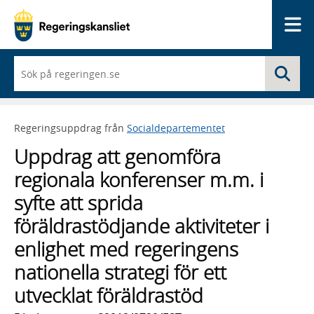
Me
När
Sö
du
börjar
skriva
så
Regeringsuppdrag från
Socialdepartementet
framträder
en
Uppdrag att genomföra
lista
med
regionala konferenser m.m. i
sökförslag
syfte att sprida
föräldrastödjande aktiviteter i
enlighet med regeringens
nationella strategi för ett
utvecklat föräldrastöd