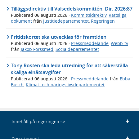
Tilläggsdirektiv till Valsedelskommittén, Dir. 2026:87
Publicerad
06 augusti 2026
·
Kommittédirektiv
,
Rättsliga
dokument
från
Justitiedepartementet
,
Regeringen
Fritidskortet ska utvecklas för framtiden
Publicerad
06 augusti 2026
·
Pressmeddelande
,
Webb-tv
från
Jakob Forssmed
,
Socialdepartementet
Tony Rosten ska leda utredning för att säkerställa
skäliga elnätsavgifter
Publicerad
06 augusti 2026
·
Pressmeddelande
från
Ebba
Busch
,
Klimat- och näringslivsdepartementet
Innehåll på regeringen.se
Departement