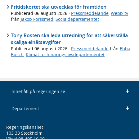
Fritidskortet ska utvecklas för framtiden
Publicerad
06 augusti 2026
·
Pressmeddelande
,
Webb-tv
från
Jakob Forssmed
,
Socialdepartementet
Tony Rosten ska leda utredning för att säkerställa
skäliga elnätsavgifter
Publicerad
06 augusti 2026
·
Pressmeddelande
från
Ebba
Busch
,
Klimat- och näringslivsdepartementet
Innehåll på regeringen.se
Departement
Regeringskansliet
103 33 Stockholm
Växel 08-405 10 00