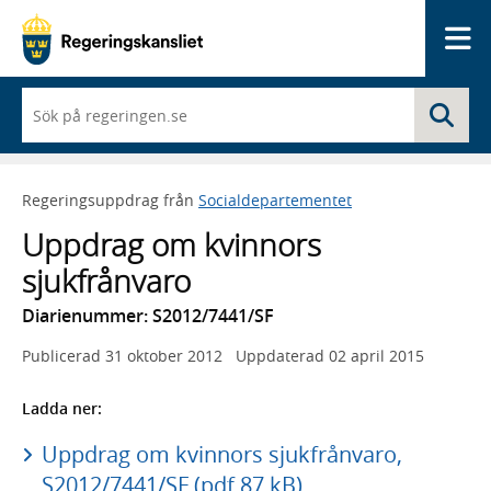
Me
När
Sö
du
börjar
skriva
så
Regeringsuppdrag från
Socialdepartementet
framträder
en
Uppdrag om kvinnors
lista
med
sjukfrånvaro
sökförslag
Diarienummer: S2012/7441/SF
Publicerad
31 oktober 2012
Uppdaterad
02 april 2015
Ladda ner:
Uppdrag om kvinnors sjukfrånvaro,
S2012/7441/SF (pdf 87 kB)