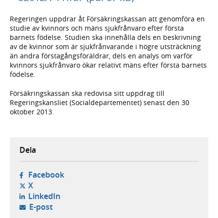
Regeringen uppdrar åt Försäkringskassan att genomföra en
studie av kvinnors och mäns sjukfrånvaro efter första
barnets födelse. Studien ska innehålla dels en beskrivning
av de kvinnor som är sjukfrånvarande i högre utsträckning
än andra förstagångsföräldrar, dels en analys om varför
kvinnors sjukfrånvaro ökar relativt mäns efter första barnets
födelse.
Försäkringskassan ska redovisa sitt uppdrag till
Regeringskansliet (Socialdepartementet) senast den 30
oktober 2013.
Dela
- öppnas i ny flik, extern webbplats,
Facebook
- öppnas i ny flik, extern webbplats,
X
- öppnas i ny flik, extern webbplats,
LinkedIn
- öppnar din e-postklient,
E-post