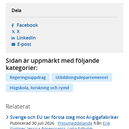
Dela
- öppnas i ny flik, extern webbplats,
Facebook
- öppnas i ny flik, extern webbplats,
X
- öppnas i ny flik, extern webbplats,
LinkedIn
- öppnar din e-postklient,
E-post
Sidan är uppmärkt med följande
kategorier:
Regeringsuppdrag
Utbildningsdepartementet
Högskola, forskning och rymd
Relaterat
Sverige och EU tar första steg mot AI-gigafabriker
Publicerad
30 juli 2026
·
Pressmeddelande
från
Erik
Slottner
,
Jessica Rosencrantz
,
Lotta Edholm
,