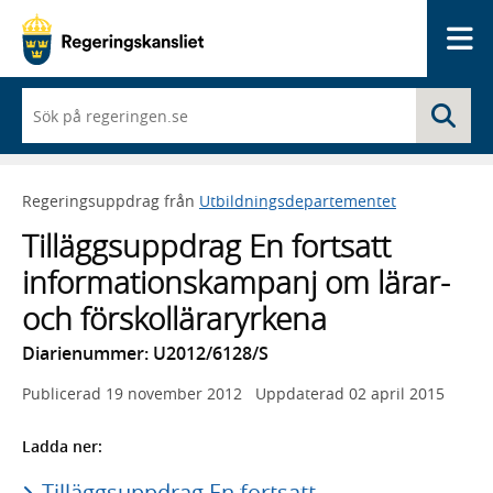
Me
När
Sö
du
börjar
skriva
så
Regeringsuppdrag från
Utbildningsdepartementet
framträder
en
Tilläggsuppdrag En fortsatt
lista
med
informationskampanj om lärar-
sökförslag
och förskolläraryrkena
Diarienummer: U2012/6128/S
Publicerad
19 november 2012
Uppdaterad
02 april 2015
Ladda ner:
Tilläggsuppdrag En fortsatt