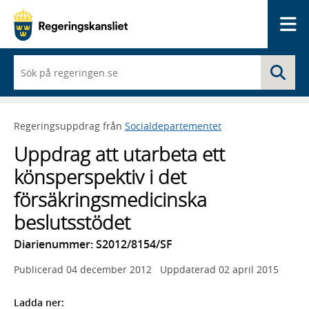
Me
När
Sö
du
börjar
skriva
så
Regeringsuppdrag från
Socialdepartementet
framträder
en
Uppdrag att utarbeta ett
lista
med
könsperspektiv i det
sökförslag
försäkringsmedicinska
beslutsstödet
Diarienummer: S2012/8154/SF
Publicerad
04 december 2012
Uppdaterad
02 april 2015
Ladda ner: