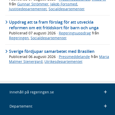
från
Gunnar Strömmer
,
Jakob Forssmed
,
Justitiedepartementet
,
Socialdepartementet
Uppdrag att ta fram förslag för att utveckla
reformen om ett fritidskort för barn och unga
Publicerad
07 augusti 2026
·
Regeringsuppdrag
från
Regeringen
,
Socialdepartementet
Sverige fördjupar samarbetet med Brasilien
Publicerad
06 augusti 2026
·
Pressmeddelande
från
Maria
Malmer Stenergard
,
Utrikesdepartementet
Innehåll på regeringen.se
Departement