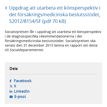
Uppdrag att utarbeta ett könsperspektiv i
det försäkringsmedicinska beslutsstödet,
S2012/8154/SF (pdf 70 kB)
Socialstyrelsen får i uppdrag att utarbeta ett könsperspektiv
i de diagnosspecifika rekommendationerna i det
försäkringsmedicinska beslutsstödet. Socialstyrelsen ska
senast den 31 december 2013 lämna en rapport om detta
till Socialdepartementet.
Dela
- öppnas i ny flik, extern webbplats,
Facebook
- öppnas i ny flik, extern webbplats,
X
- öppnas i ny flik, extern webbplats,
LinkedIn
- öppnar din e-postklient,
E-post