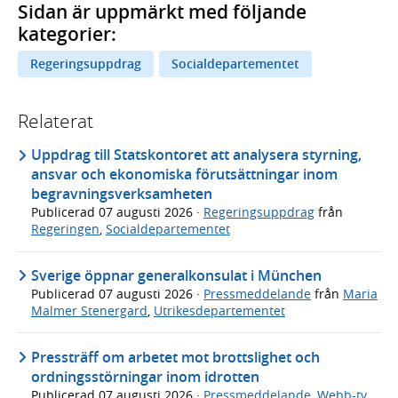
Sidan är uppmärkt med följande
kategorier:
Regeringsuppdrag
Socialdepartementet
Relaterat
Uppdrag till Statskontoret att analysera styrning,
ansvar och ekonomiska förutsättningar inom
begravningsverksamheten
Publicerad
07 augusti 2026
·
Regeringsuppdrag
från
Regeringen
,
Socialdepartementet
Sverige öppnar generalkonsulat i München
Publicerad
07 augusti 2026
·
Pressmeddelande
från
Maria
Malmer Stenergard
,
Utrikesdepartementet
Pressträff om arbetet mot brottslighet och
ordningsstörningar inom idrotten
Publicerad
07 augusti 2026
·
Pressmeddelande
,
Webb-tv