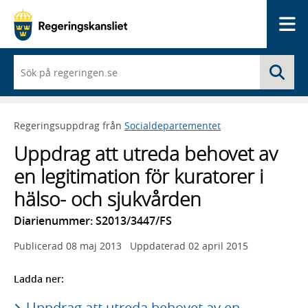
Me
När
Sö
du
börjar
skriva
så
Regeringsuppdrag från
Socialdepartementet
framträder
en
Uppdrag att utreda behovet av
lista
med
en legitimation för kuratorer i
sökförslag
hälso- och sjukvården
Diarienummer: S2013/3447/FS
Publicerad
08 maj 2013
Uppdaterad
02 april 2015
Ladda ner:
Uppdrag att utreda behovet av en