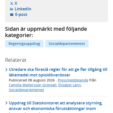
- öppnas i ny flik, extern webbplats,
X
- öppnas i ny flik, extern webbplats,
LinkedIn
- öppnar din e-postklient,
E-post
Sidan är uppmärkt med följande
kategorier:
Regeringsuppdrag
Socialdepartementet
Relaterat
Utredare ska föreslå regler för att ge fler tillgång till
läkemedel mot opioidöverdoser
Publicerad
08 augusti 2026
·
Pressmeddelande
från
Camilla Waltersson Grönvall
,
Elisabet Lann
,
Socialdepartementet
Uppdrag till Statskontoret att analysera styrning,
ansvar och ekonomiska förutsättningar inom