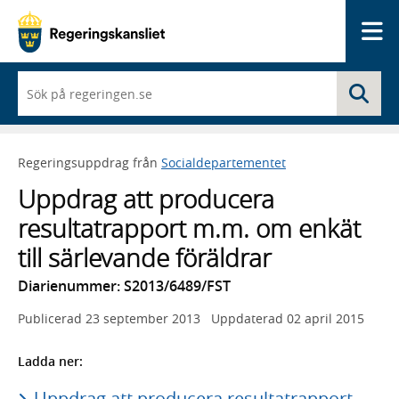
Me
När
Sö
du
börjar
skriva
så
Regeringsuppdrag från
Socialdepartementet
framträder
en
Uppdrag att producera
lista
med
resultatrapport m.m. om enkät
sökförslag
till särlevande föräldrar
Diarienummer: S2013/6489/FST
Publicerad
23 september 2013
Uppdaterad
02 april 2015
Ladda ner:
Uppdrag att producera resultatrapport