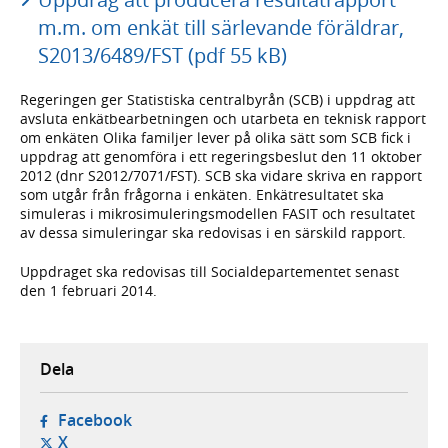
m.m. om enkät till särlevande föräldrar,
S2013/6489/FST (pdf 55 kB)
Regeringen ger Statistiska centralbyrån (SCB) i uppdrag att
avsluta enkätbearbetningen och utarbeta en teknisk rapport
om enkäten Olika familjer lever på olika sätt som SCB fick i
uppdrag att genomföra i ett regeringsbeslut den 11 oktober
2012 (dnr S2012/7071/FST). SCB ska vidare skriva en rapport
som utgår från frågorna i enkäten. Enkätresultatet ska
simuleras i mikrosimuleringsmodellen FASIT och resultatet
av dessa simuleringar ska redovisas i en särskild rapport.
Uppdraget ska redovisas till Socialdepartementet senast
den 1 februari 2014.
Dela
- öppnas i ny flik, extern webbplats,
Facebook
- öppnas i ny flik, extern webbplats,
X