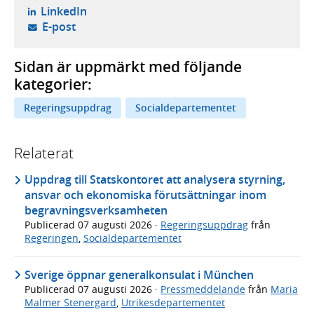
- öppnas i ny flik, extern webbplats,
LinkedIn
- öppnar din e-postklient,
E-post
Sidan är uppmärkt med följande
kategorier:
Regeringsuppdrag
Socialdepartementet
Relaterat
Uppdrag till Statskontoret att analysera styrning,
ansvar och ekonomiska förutsättningar inom
begravningsverksamheten
Publicerad
07 augusti 2026
·
Regeringsuppdrag
från
Regeringen
,
Socialdepartementet
Sverige öppnar generalkonsulat i München
Publicerad
07 augusti 2026
·
Pressmeddelande
från
Maria
Malmer Stenergard
,
Utrikesdepartementet