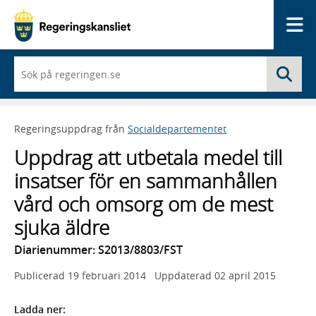
Me
När
Sö
du
börjar
skriva
så
Regeringsuppdrag från
Socialdepartementet
framträder
en
Uppdrag att utbetala medel till
lista
med
insatser för en sammanhållen
sökförslag
vård och omsorg om de mest
sjuka äldre
Diarienummer: S2013/8803/FST
Publicerad
19 februari 2014
Uppdaterad
02 april 2015
Ladda ner: