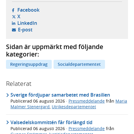
- öppnas i ny flik, extern webbplats,
Facebook
- öppnas i ny flik, extern webbplats,
X
- öppnas i ny flik, extern webbplats,
LinkedIn
- öppnar din e-postklient,
E-post
Sidan är uppmärkt med följande
kategorier:
Regeringsuppdrag
Socialdepartementet
Relaterat
Sverige fördjupar samarbetet med Brasilien
Publicerad
06 augusti 2026
·
Pressmeddelande
från
Maria
Malmer Stenergard
,
Utrikesdepartementet
Valsedelskommittén får förlängd tid
Publicerad
06 augusti 2026
·
Pressmeddelande
från