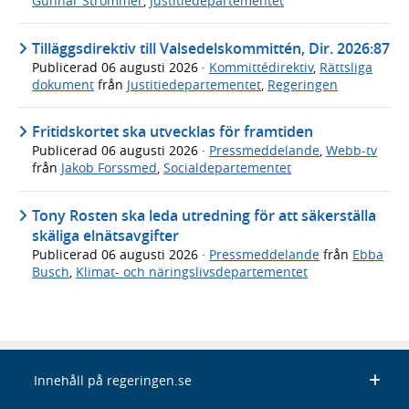
Gunnar Strömmer
,
Justitiedepartementet
Tilläggsdirektiv till Valsedelskommittén, Dir. 2026:87
Publicerad
06 augusti 2026
·
Kommittédirektiv
,
Rättsliga
dokument
från
Justitiedepartementet
,
Regeringen
Fritidskortet ska utvecklas för framtiden
Publicerad
06 augusti 2026
·
Pressmeddelande
,
Webb-tv
från
Jakob Forssmed
,
Socialdepartementet
Tony Rosten ska leda utredning för att säkerställa
skäliga elnätsavgifter
Publicerad
06 augusti 2026
·
Pressmeddelande
från
Ebba
Busch
,
Klimat- och näringslivsdepartementet
Innehåll på regeringen.se