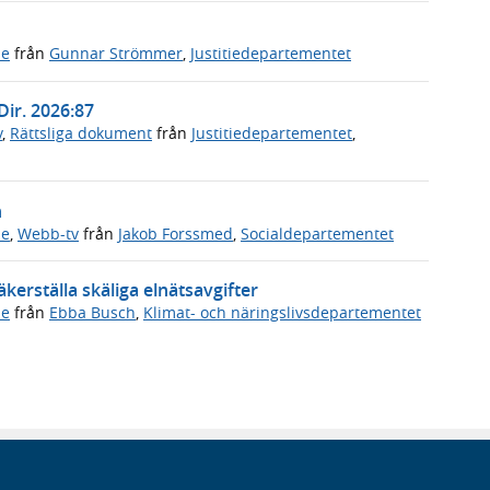
de
från
Gunnar Strömmer
,
Justitiedepartementet
Dir. 2026:87
v
,
Rättsliga dokument
från
Justitiedepartementet
,
n
de
,
Webb-tv
från
Jakob Forssmed
,
Socialdepartementet
kerställa skäliga elnätsavgifter
de
från
Ebba Busch
,
Klimat- och näringslivsdepartementet