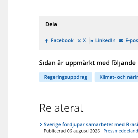
Dela
- öppnas i ny flik, extern w
- öppnas i ny flik, ext
- öppnas i
Facebook
X
LinkedIn
E-pos
Sidan är uppmärkt med följande 
Regeringsuppdrag
Klimat- och när
Relaterat
Sverige fördjupar samarbetet med Brasi
Publicerad
06 augusti 2026
·
Pressmeddelan