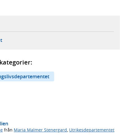
ebbplats,
ern webbplats,
 ny flik, extern webbplats,
- öppnar din e-postklient,
t
kategorier:
ingslivsdepartementet
lien
de
från
Maria Malmer Stenergard
,
Utrikesdepartementet