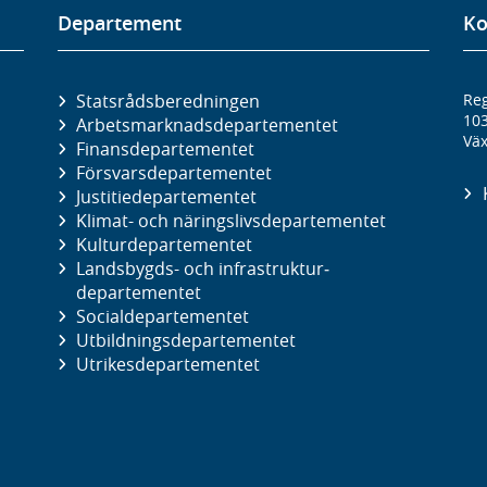
Departement
Ko
Statsrådsberedningen
Reg
10
Arbetsmarknads­departementet
Väx
Finans­departementet
Försvars­departementet
Justitie­departementet
Klimat- och näringslivs­departementet
Kultur­departementet
Landsbygds- och infrastruktur­
departementet
Social­departementet
Utbildnings­departementet
Utrikes­departementet