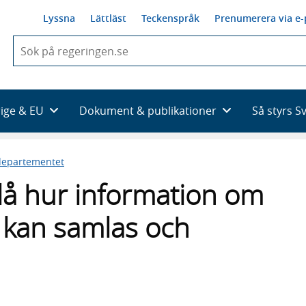
Lyssna
Lättläst
Teckenspråk
Prenumerera via e-
När
du
börjar
skriva
så
rige & EU
Dokument & publikationer
Så styrs S
framträder
en
lista
sdepartementet
med
sökförslag
lå hur information om
kan samlas och