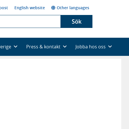
post
English website
Other languages
Sök
verige
Press & kontakt
Jobba hos oss