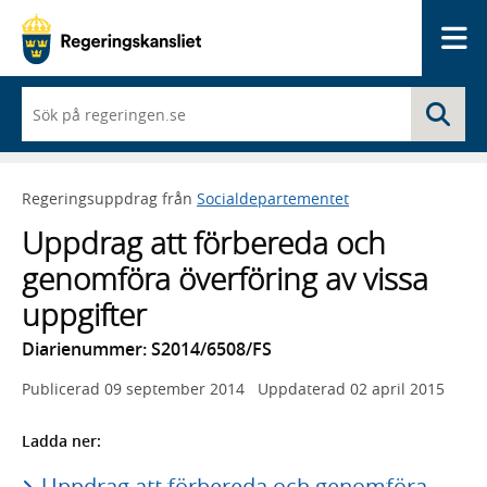
Me
När
Sö
du
börjar
skriva
så
Regeringsuppdrag från
Socialdepartementet
framträder
en
Uppdrag att förbereda och
lista
med
genomföra överföring av vissa
sökförslag
uppgifter
Diarienummer: S2014/6508/FS
Publicerad
09 september 2014
Uppdaterad
02 april 2015
Ladda ner:
Uppdrag att förbereda och genomföra