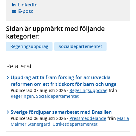
- öppnas i ny flik, extern webbplats,
LinkedIn
- öppnar din e-postklient,
E-post
Sidan är uppmärkt med följande
kategorier:
Regeringsuppdrag
Socialdepartementet
Relaterat
Uppdrag att ta fram förslag för att utveckla
reformen om ett fritidskort för barn och unga
Publicerad
07 augusti 2026
·
Regeringsuppdrag
från
Regeringen
,
Socialdepartementet
Sverige fördjupar samarbetet med Brasilien
Publicerad
06 augusti 2026
·
Pressmeddelande
från
Maria
Malmer Stenergard
,
Utrikesdepartementet