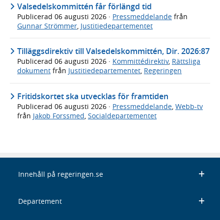
Valsedelskommittén får förlängd tid
Publicerad
06 augusti 2026
·
Pressmeddelande
från
Gunnar Strömmer
,
Justitiedepartementet
Tilläggsdirektiv till Valsedelskommittén, Dir. 2026:87
Publicerad
06 augusti 2026
·
Kommittédirektiv
,
Rättsliga
dokument
från
Justitiedepartementet
,
Regeringen
Fritidskortet ska utvecklas för framtiden
Publicerad
06 augusti 2026
·
Pressmeddelande
,
Webb-tv
från
Jakob Forssmed
,
Socialdepartementet
Innehåll på regeringen.se
Departement