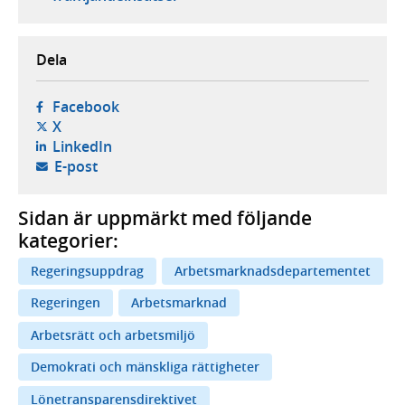
Dela
- öppnas i ny flik, extern webbplats,
Facebook
- öppnas i ny flik, extern webbplats,
X
- öppnas i ny flik, extern webbplats,
LinkedIn
- öppnar din e-postklient,
E-post
Sidan är uppmärkt med följande
kategorier:
Regeringsuppdrag
Arbetsmarknadsdepartementet
Regeringen
Arbetsmarknad
Arbetsrätt och arbetsmiljö
Demokrati och mänskliga rättigheter
Lönetransparensdirektivet