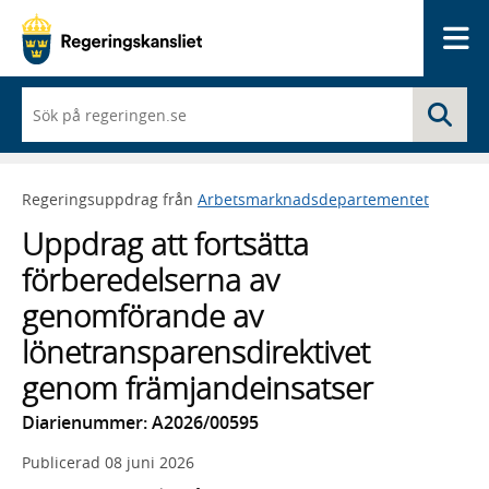
Me
När
Sö
du
börjar
skriva
så
Regeringsuppdrag från
Arbetsmarknadsdepartementet
framträder
en
Uppdrag att fortsätta
lista
med
förberedelserna av
sökförslag
genomförande av
lönetransparensdirektivet
genom främjandeinsatser
Diarienummer: A2026/00595
Publicerad
08 juni 2026