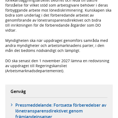
lönekartläggningsarbetet bedrivs och leda till bättre
förståelse för vilket stöd som arbetsgivare behöver i deras
förbyggande arbete mot lönediskriminering. Kunskapen ska
bidra som underlag i det förberedande arbetet av
genomförande av lönetransparensdirektivet och bidra
till inriktningen för de förberedande åtgärder som DO
vidtar.
Myndigheten ska när uppdraget genomförs samråda med
andra myndigheter och arbetsmarknadens parter, i den
mån det bedöms nödvändigt och lämpligt.
DO ska senast den 1 november 2027 lämna en redovisning
av uppdraget till Regeringskansliet
(Arbetsmarknadsdepartementet).
Genväg
Pressmeddelande: Fortsatta förberedelser av
lönetransparensdirektivet genom
främjandeinsatser