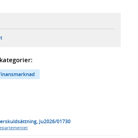
ebbplats,
ern webbplats,
 ny flik, extern webbplats,
- öppnar din e-postklient,
t
kategorier:
Finansmarknad
erskuldsättning, Ju2026/01730
departementet