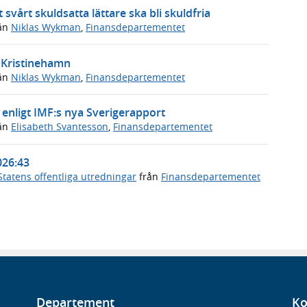
 svårt skuldsatta lättare ska bli skuldfria
ån
Niklas Wykman
,
Finansdepartementet
i Kristinehamn
ån
Niklas Wykman
,
Finansdepartementet
enligt IMF:s nya Sverigerapport
ån
Elisabeth Svantesson
,
Finansdepartementet
026:43
Statens offentliga utredningar
från
Finansdepartementet
Departement
Ko