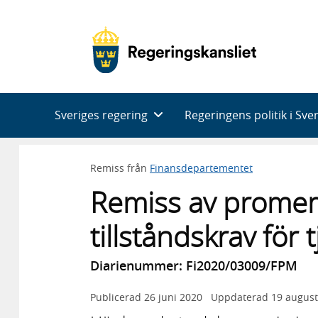
Huvudnavigering
Sveriges regering
Regeringens politik i Sve
Remiss från
Finansdepartementet
Remiss av prome
tillståndskrav för
Diarienummer: Fi2020/03009/FPM
Publicerad
26 juni 2020
Uppdaterad
19 august