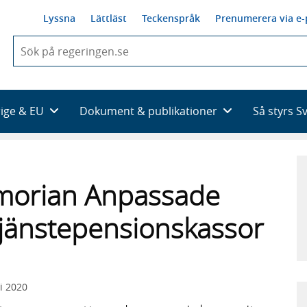
Lyssna
Lättläst
Teckenspråk
Prenumerera via e-
När
du
börjar
skriva
så
rige & EU
Dokument & publikationer
Så styrs S
framträder
en
lista
med
sökförslag
morian Anpassade
 tjänstepensionskassor
i 2020