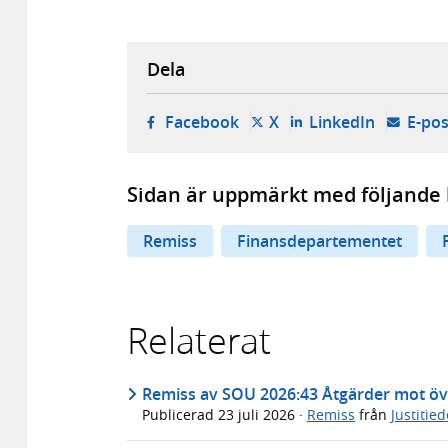
Dela
- öppnas i ny flik, extern w
- öppnas i ny flik, ext
- öppnas i
Facebook
X
LinkedIn
E-pos
Sidan är uppmärkt med följande 
Remiss
Finansdepartementet
Relaterat
Remiss av SOU 2026:43 Åtgärder mot öv
Publicerad
23 juli 2026
·
Remiss
från
Justitie