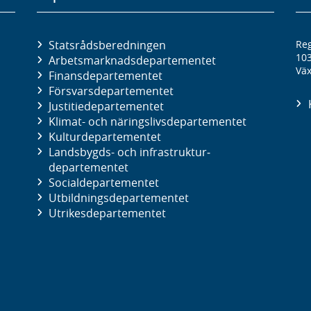
Statsrådsberedningen
Reg
10
Arbetsmarknads­departementet
Väx
Finans­departementet
Försvars­departementet
Justitie­departementet
Klimat- och näringslivs­departementet
Kultur­departementet
Landsbygds- och infrastruktur­
departementet
Social­departementet
Utbildnings­departementet
Utrikes­departementet