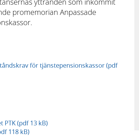
nstansernas yttranden som inkommit
llande promemorian Anpassade
ionskassor.
tåndskrav för tjänstepensionskassor (pdf
 PTK (pdf 13 kB)
pdf 118 kB)