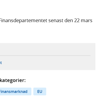
l Finansdepartementet senast den 22 mars
ebbplats,
ern webbplats,
 ny flik, extern webbplats,
- öppnar din e-postklient,
t
kategorier:
Finansmarknad
EU