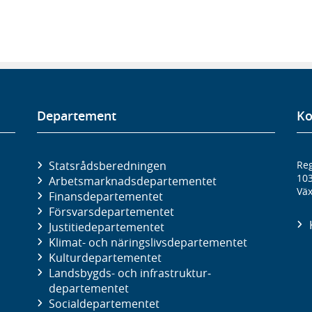
Departement
Ko
Statsrådsberedningen
Reg
10
Arbetsmarknads­departementet
Väx
Finans­departementet
Försvars­departementet
Justitie­departementet
Klimat- och näringslivs­departementet
Kultur­departementet
Landsbygds- och infrastruktur­
departementet
Social­departementet