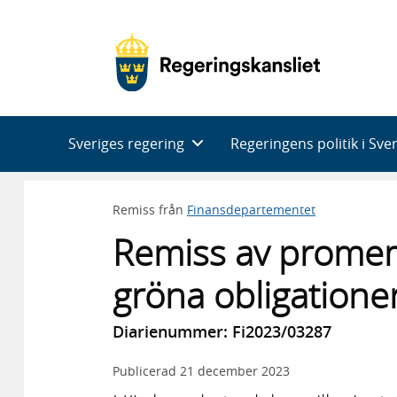
Huvudnavigering
Sveriges regering
Regeringens politik i Sve
Remiss från
Finansdepartementet
Remiss av promem
gröna obligatione
Diarienummer: Fi2023/03287
Publicerad
21 december 2023