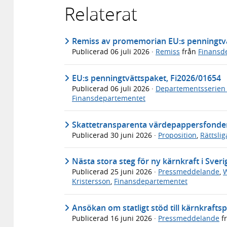
Relaterat
Remiss av promemorian EU:s penningtvä
Publicerad
06 juli 2026
·
Remiss
från
Finansd
EU:s penningtvättspaket, Fi2026/01654
Publicerad
06 juli 2026
·
Departementsserien
Finansdepartementet
Skattetransparenta värdepappersfonder f
Publicerad
30 juni 2026
·
Proposition
,
Rättsli
Nästa stora steg för ny kärnkraft i Sveri
Publicerad
25 juni 2026
·
Pressmeddelande
,
W
Kristersson
,
Finansdepartementet
Ansökan om statligt stöd till kärnkraft
Publicerad
16 juni 2026
·
Pressmeddelande
f