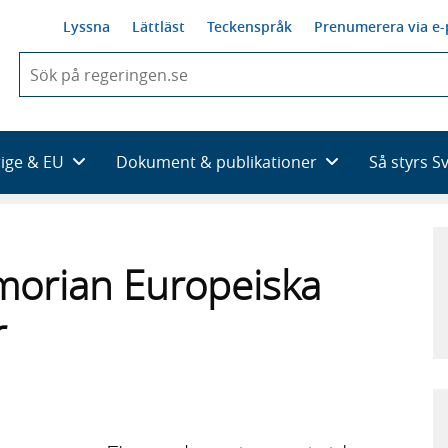
Lyssna
Lättläst
Teckenspråk
Prenumerera via e-
När
du
börjar
skriva
så
rige & EU
Dokument & publikationer
Så styrs S
framträder
en
lista
med
sökförslag
orian Europeiska
r