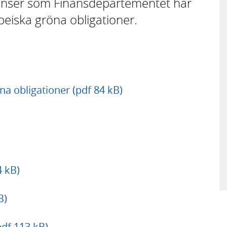
stanser som Finansdepartementet har
eiska gröna obligationer.
a obligationer (pdf 84 kB)
4 kB)
B)
pdf 113 kB)