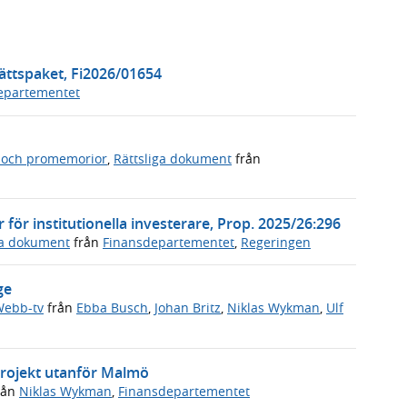
ttspaket, Fi2026/01654
epartementet
 och promemorior
,
Rättsliga dokument
från
ör institutionella investerare, Prop. 2025/26:296
ga dokument
från
Finansdepartementet
,
Regeringen
ge
ebb-tv
från
Ebba Busch
,
Johan Britz
,
Niklas Wykman
,
Ulf
sprojekt utanför Malmö
rån
Niklas Wykman
,
Finansdepartementet