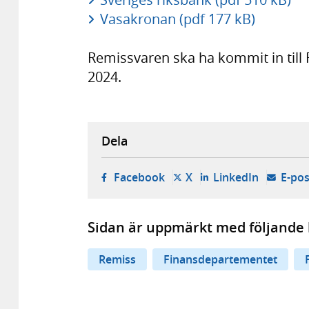
Vasakronan (pdf 177 kB)
Remissvaren ska ha kommit in til
2024.
Dela
- öppnas i ny flik, extern w
- öppnas i ny flik, ext
- öppnas i
Facebook
X
LinkedIn
E-pos
Sidan är uppmärkt med följande 
Remiss
Finansdepartementet