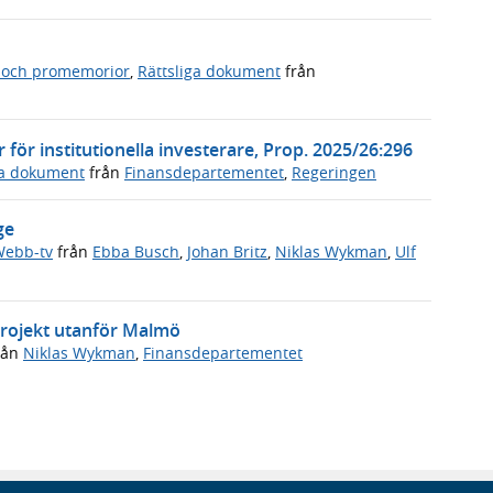
 och promemorior
,
Rättsliga dokument
från
ör institutionella investerare, Prop. 2025/26:296
ga dokument
från
Finansdepartementet
,
Regeringen
ge
ebb-tv
från
Ebba Busch
,
Johan Britz
,
Niklas Wykman
,
Ulf
sprojekt utanför Malmö
rån
Niklas Wykman
,
Finansdepartementet