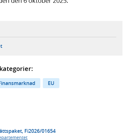
 den den 6 oktober 2025.
ebbplats,
ern webbplats,
 ny flik, extern webbplats,
- öppnar din e-postklient,
t
kategorier:
Finansmarknad
EU
ttspaket, Fi2026/01654
epartementet