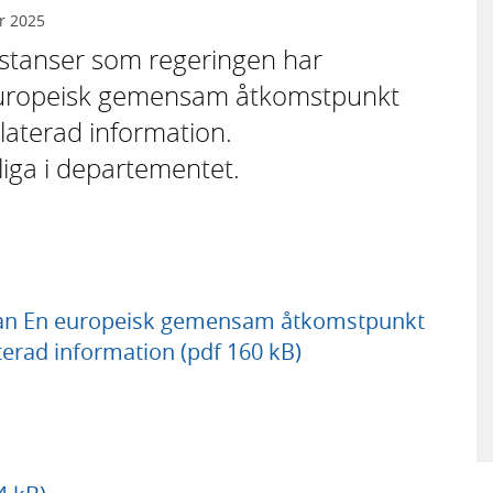
r 2025
 instanser som regeringen har
europeisk gemensam åtkomstpunkt
elaterad information.
gliga i departementet.
an En europeisk gemensam åtkomstpunkt
aterad information (pdf 160 kB)