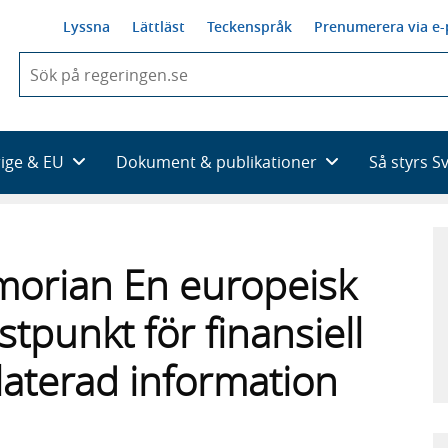
Lyssna
Lättläst
Teckenspråk
Prenumerera via e-
När
du
börjar
skriva
så
rige & EU
Dokument & publikationer
Så styrs S
framträder
en
lista
med
sökförslag
orian En europeisk
punkt för finansiell
laterad information