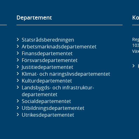
Departement
Ko
Statsrådsberedningen
Reg
10
Arbetsmarknads­departementet
Väx
Finans­departementet
Försvars­departementet
Justitie­departementet
Klimat- och näringslivs­departementet
Kultur­departementet
Landsbygds- och infrastruktur­
departementet
Social­departementet
Utbildnings­departementet
Utrikes­departementet