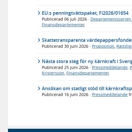
EU:s penningtvättspaket, Fi2026/01654
Publicerad
06 juli 2026
·
Departementsserien
Finansdepartementet
Skattetransparenta värdepappersfonder f
Publicerad
30 juni 2026
·
Proposition
,
Rättsli
Nästa stora steg för ny kärnkraft i Sveri
Publicerad
25 juni 2026
·
Pressmeddelande
,
W
Kristersson
,
Finansdepartementet
Ansökan om statligt stöd till kärnkraft
Publicerad
16 juni 2026
·
Pressmeddelande
f