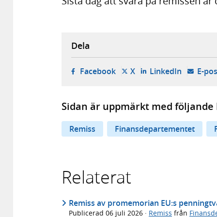
Sista dag att svara på remissen är
Dela
- öppnas i ny flik, extern w
- öppnas i ny flik, ext
- öppnas i
Facebook
X
LinkedIn
E-pos
Sidan är uppmärkt med följande 
Remiss
Finansdepartementet
Relaterat
Remiss av promemorian EU:s penningtvä
Publicerad
06 juli 2026
·
Remiss
från
Finansd