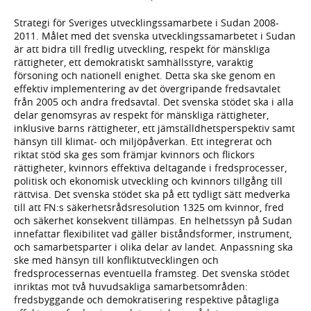
Strategi för Sveriges utvecklingssamarbete i Sudan 2008-
2011. Målet med det svenska utvecklingssamarbetet i Sudan
är att bidra till fredlig utveckling, respekt för mänskliga
rättigheter, ett demokratiskt samhällsstyre, varaktig
försoning och nationell enighet. Detta ska ske genom en
effektiv implementering av det övergripande fredsavtalet
från 2005 och andra fredsavtal. Det svenska stödet ska i alla
delar genomsyras av respekt för mänskliga rättigheter,
inklusive barns rättigheter, ett jämställdhetsperspektiv samt
hänsyn till klimat- och miljöpåverkan. Ett integrerat och
riktat stöd ska ges som främjar kvinnors och flickors
rättigheter, kvinnors effektiva deltagande i fredsprocesser,
politisk och ekonomisk utveckling och kvinnors tillgång till
rättvisa. Det svenska stödet ska på ett tydligt sätt medverka
till att FN:s säkerhetsrådsresolution 1325 om kvinnor, fred
och säkerhet konsekvent tillämpas. En helhetssyn på Sudan
innefattar flexibilitet vad gäller biståndsformer, instrument,
och samarbetsparter i olika delar av landet. Anpassning ska
ske med hänsyn till konfliktutvecklingen och
fredsprocessernas eventuella framsteg. Det svenska stödet
inriktas mot två huvudsakliga samarbetsområden:
fredsbyggande och demokratisering respektive påtagliga