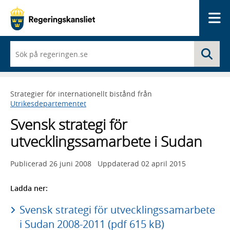
Me
När
Sö
du
börjar
skriva
så
Strategier för internationellt bistånd från
framträder
Utrikesdepartementet
en
lista
Svensk strategi för
med
sökförslag
utvecklingssamarbete i Sudan
Publicerad
26 juni 2008
Uppdaterad
02 april 2015
Ladda ner:
Svensk strategi för utvecklingssamarbete
i Sudan 2008-2011 (pdf 615 kB)