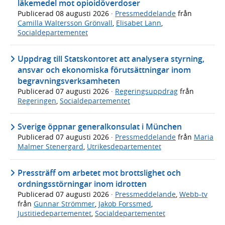
läkemedel mot opioidöverdoser
Publicerad
08 augusti 2026
·
Pressmeddelande
från
Camilla Waltersson Grönvall
,
Elisabet Lann
,
Socialdepartementet
Uppdrag till Statskontoret att analysera styrning,
ansvar och ekonomiska förutsättningar inom
begravningsverksamheten
Publicerad
07 augusti 2026
·
Regeringsuppdrag
från
Regeringen
,
Socialdepartementet
Sverige öppnar generalkonsulat i München
Publicerad
07 augusti 2026
·
Pressmeddelande
från
Maria
Malmer Stenergard
,
Utrikesdepartementet
Pressträff om arbetet mot brottslighet och
ordningsstörningar inom idrotten
Publicerad
07 augusti 2026
·
Pressmeddelande
,
Webb-tv
från
Gunnar Strömmer
,
Jakob Forssmed
,
Justitiedepartementet
,
Socialdepartementet