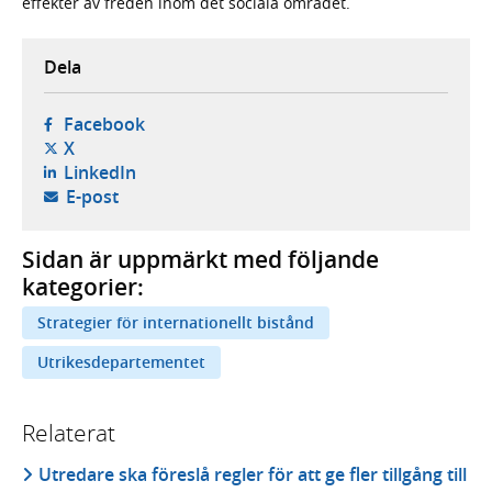
effekter av freden inom det sociala området.
Dela
- öppnas i ny flik, extern webbplats,
Facebook
- öppnas i ny flik, extern webbplats,
X
- öppnas i ny flik, extern webbplats,
LinkedIn
- öppnar din e-postklient,
E-post
Sidan är uppmärkt med följande
kategorier:
Strategier för internationellt bistånd
Utrikesdepartementet
Relaterat
Utredare ska föreslå regler för att ge fler tillgång till