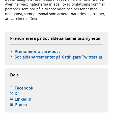
Även när vaccinationerna inleds i ökad omfattning kommer
personer som bor på äldreboenden och personer med
hemtjänst, samt personal som arbetar nära dessa grupper,
att vaccineras först.
Prenumerera på Socialdepartementets nyheter
Prenumerera via e-post
- exter
Social­departementet på X (tidigare Twitter)
Dela
- öppnas i ny flik, extern webbplats,
Facebook
- öppnas i ny flik, extern webbplats,
X
- öppnas i ny flik, extern webbplats,
LinkedIn
- öppnar din e-postklient,
E-post