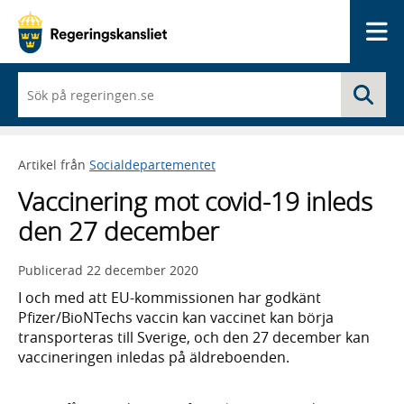
Me
När
Sö
du
börjar
skriva
så
Artikel från
Socialdepartementet
framträder
en
Vaccinering mot covid-19 inleds
lista
med
den 27 december
sökförslag
Publicerad
22 december 2020
I och med att EU-kommissionen har godkänt
Pfizer/BioNTechs vaccin kan vaccinet kan börja
transporteras till Sverige, och den 27 december kan
vaccineringen inledas på äldreboenden.