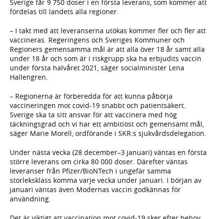
Sverige får 9 750 doser i en första leverans, som kommer att
fördelas till landets alla regioner.
– I takt med att leveranserna utökas kommer fler och fler att
vaccineras. Regeringens och Sveriges Kommuner och
Regioners gemensamma mål är att alla över 18 år samt alla
under 18 år och som är i riskgrupp ska ha erbjudits vaccin
under första halvåret 2021, säger socialminister Lena
Hallengren.
– Regionerna är förberedda för att kunna påbörja
vaccineringen mot covid-19 snabbt och patientsäkert.
Sverige ska ta sitt ansvar för att vaccinera med hög
täckningsgrad och vi har ett ambitiöst och gemensamt mål,
säger Marie Morell, ordförande i SKR:s sjukvårdsdelegation.
Under nästa vecka (28 december–3 januari) väntas en första
större leverans om cirka 80 000 doser. Därefter väntas
leveranser från Pfizer/BioNTech i ungefär samma
storleksklass komma varje vecka under januari. I början av
januari väntas även Modernas vaccin godkännas för
användning.
Det är viktigt att vaccination mot covid-19 sker efter behov.