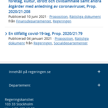
företag, kultur, idrott och civilsamhälle samt andra
åtgärder med anledning av coronaviruset, Prop.
2020/21:208
Publicerad
10 juni 2021
·
Proposition
,
Rättsliga dokument
från
Finansdepartementet
,
Regeringen
En tillfällig covid-19-lag, Prop. 2020/21:79
Publicerad
04 januari 2021
·
Proposition
,
Rättsliga
dokument
från
Regeringen
,
Socialdepartementet
Innehåll på regeringen.se
Departement
Regeringskansliet
103 33 Stockholm