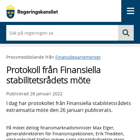
Me
När
Sö
du
börjar
skriva
så
Pressmeddelande från
Finansdepartementet
framträder
en
Protokoll från Finansiella
lista
med
stabilitetsrådets möte
sökförslag
Publicerad
28 januari 2022
I dag har protokollet från Finansiella stabilitetsrådets
extrainsatta möte den 26 januari publicerats.
På mötet deltog finansmarknadsminister Max Elger,
generaldirektören för Finansinspektionen, Erik Thedéen,
riksbankschef Stefan Ingves samt riksgäldsdirektör Hans