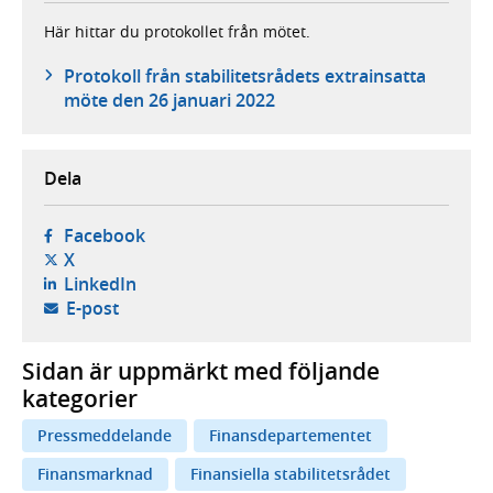
Här hittar du protokollet från mötet.
Protokoll från stabilitetsrådets extrainsatta
möte den 26 januari 2022
Dela
- öppnas i ny flik, extern webbplats,
Facebook
- öppnas i ny flik, extern webbplats,
X
- öppnas i ny flik, extern webbplats,
LinkedIn
- öppnar din e-postklient,
E-post
Sidan är uppmärkt med följande
kategorier
Pressmeddelande
Finansdepartementet
Finansmarknad
Finansiella stabilitetsrådet