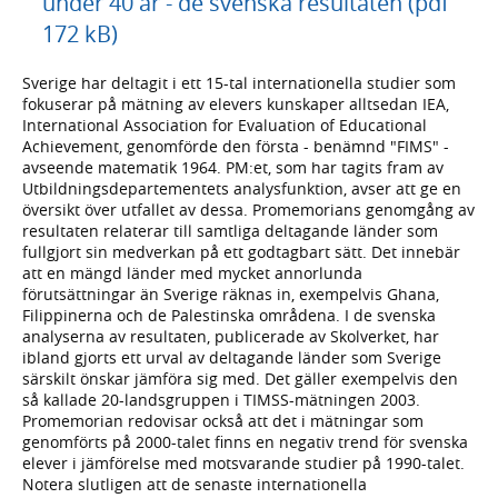
under 40 år - de svenska resultaten (pdf
172 kB)
Sverige har deltagit i ett 15-tal internationella studier som
fokuserar på mätning av elevers kunskaper alltsedan IEA,
International Association for Evaluation of Educational
Achievement, genomförde den första - benämnd "FIMS" -
avseende matematik 1964. PM:et, som har tagits fram av
Utbildningsdepartementets analysfunktion, avser att ge en
översikt över utfallet av dessa. Promemorians genomgång av
resultaten relaterar till samtliga deltagande länder som
fullgjort sin medverkan på ett godtagbart sätt. Det innebär
att en mängd länder med mycket annorlunda
förutsättningar än Sverige räknas in, exempelvis Ghana,
Filippinerna och de Palestinska områdena. I de svenska
analyserna av resultaten, publicerade av Skolverket, har
ibland gjorts ett urval av deltagande länder som Sverige
särskilt önskar jämföra sig med. Det gäller exempelvis den
så kallade 20-landsgruppen i TIMSS-mätningen 2003.
Promemorian redovisar också att det i mätningar som
genomförts på 2000-talet finns en negativ trend för svenska
elever i jämförelse med motsvarande studier på 1990-talet.
Notera slutligen att de senaste internationella