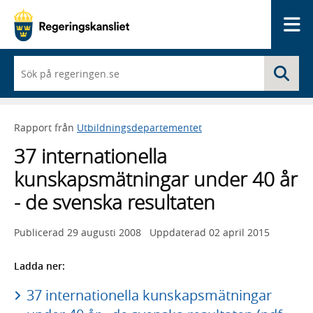
Me
När
Sö
du
börjar
skriva
så
Rapport från
Utbildningsdepartementet
framträder
en
37 internationella
lista
med
kunskapsmätningar under 40 år
sökförslag
- de svenska resultaten
Publicerad
29 augusti 2008
Uppdaterad
02 april 2015
Ladda ner:
37 internationella kunskapsmätningar