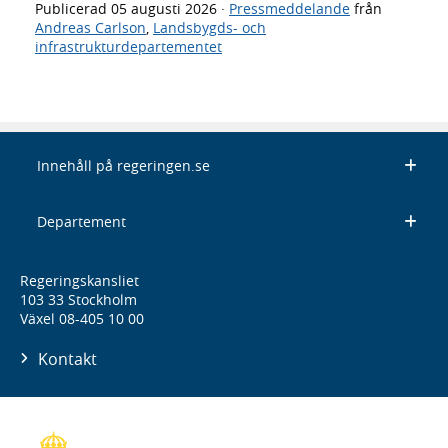
Publicerad
05 augusti 2026
·
Pressmeddelande
från
Andreas Carlson
,
Landsbygds- och
infrastrukturdepartementet
Innehåll på regeringen.se
Departement
Regeringskansliet
103 33 Stockholm
Växel 08-405 10 00
Kontakt