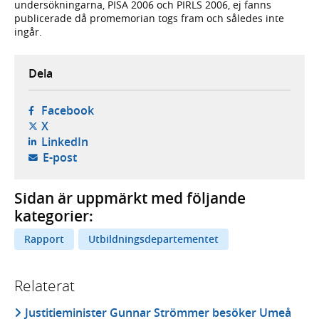
undersökningarna, PISA 2006 och PIRLS 2006, ej fanns
publicerade då promemorian togs fram och således inte
ingår.
Dela
- öppnas i ny flik, extern webbplats,
Facebook
- öppnas i ny flik, extern webbplats,
X
- öppnas i ny flik, extern webbplats,
LinkedIn
- öppnar din e-postklient,
E-post
Sidan är uppmärkt med följande
kategorier:
Rapport
Utbildningsdepartementet
Relaterat
Justitieminister Gunnar Strömmer besöker Umeå