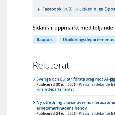
- öppnas i ny flik, extern w
- öppnas i ny flik, ext
- öppnas i
Facebook
X
LinkedIn
E-pos
Sidan är uppmärkt med följande 
Rapport
Utbildningsdepartementet
Relaterat
Sverige och EU tar första steg mot AI-gi
Publicerad
30 juli 2026
·
Pressmeddelande
fr
Finansdepartementet
Ny utredning ska se över hur lärosäten
arbetsmarknadens behov
Publicerad
24 juli 2026
·
Pressmeddelande
fr