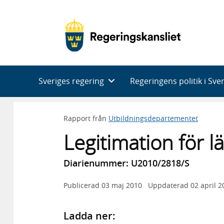
Huvudnavigering
Sveriges regering
Regeringens politik i Sve
Rapport från
Utbildningsdepartementet
Legitimation för l
Diarienummer: U2010/2818/S
Publicerad
03 maj 2010
Uppdaterad
02 april 2
Ladda ner: