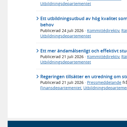
Utbildningsdepartementet
Ett utbildningsutbud av hög kvalitet so
behov
Publicerad
24 juli 2026
·
Kommittédirektiv
,
Rä
Utbildningsdepartementet
Ett mer ändamålsenligt och effektivt s
Publicerad
21 juli 2026
·
Kommittédirektiv
,
Rä
Utbildningsdepartementet
Regeringen tillsätter en utredning om 
Publicerad
21 juli 2026
·
Pressmeddelande
fr
Finansdepartementet
,
Utbildningsdeparteme