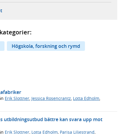
ebbplats,
ern webbplats,
 ny flik, extern webbplats,
- öppnar din e-postklient,
t
kategorier:
Högskola, forskning och rymd
gafabriker
ån
Erik Slottner
,
Jessica Rosencrantz
,
Lotta Edholm
,
as utbildningsutbud bättre kan svara upp mot
ån
Erik Slottner
,
Lotta Edholm
,
Parisa Liljestrand
,