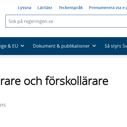
Lyssna
Lättläst
Teckenspråk
Prenumerera via e-
När
du
börjar
skriva
så
rige & EU
Dokument & publikationer
Så styrs S
framträder
en
lista
med
sökförslag
ärare och förskollärare
015