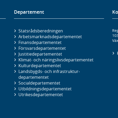
Departement
Ko
Statsrådsberedningen
Reg
10
Arbetsmarknads­departementet
Väx
Finans­departementet
Försvars­departementet
Justitie­departementet
Klimat- och näringslivs­departementet
Kultur­departementet
Landsbygds- och infrastruktur­
departementet
Social­departementet
Utbildnings­departementet
Utrikes­departementet