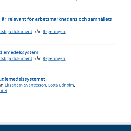
m är relevant för arbetsmarknadens och samhällets
ttsliga dokument
från
Regeringen
,
tudiemedelssystem
ttsliga dokument
från
Regeringen
,
studiemedelssystemet
ån
Elisabeth Svantesson
,
Lotta Edholm
,
ntet