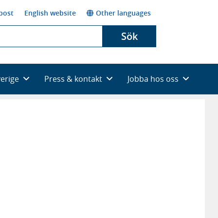
post
English website
Other languages
Sök
verige
Press & kontakt
Jobba hos oss